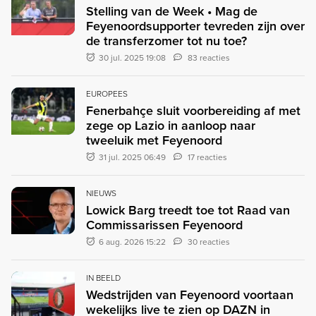
Stelling van de Week • Mag de
Feyenoordsupporter tevreden zijn over
de transferzomer tot nu toe?
30 jul. 2025 19:08
83 reacties
EUROPEES
Fenerbahçe sluit voorbereiding af met
zege op Lazio in aanloop naar
tweeluik met Feyenoord
31 jul. 2025 06:49
17 reacties
NIEUWS
Lowick Barg treedt toe tot Raad van
Commissarissen Feyenoord
6 aug. 2026 15:22
30 reacties
IN BEELD
Wedstrijden van Feyenoord voortaan
wekelijks live te zien op DAZN in