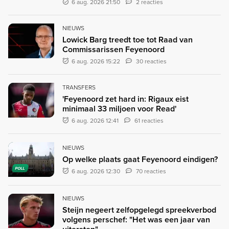
6 aug. 2026 21:50
2 reacties
NIEUWS
Lowick Barg treedt toe tot Raad van
Commissarissen Feyenoord
6 aug. 2026 15:22
30 reacties
TRANSFERS
'Feyenoord zet hard in: Rigaux eist
minimaal 33 miljoen voor Read'
6 aug. 2026 12:41
61 reacties
NIEUWS
Op welke plaats gaat Feyenoord eindigen?
POLL
6 aug. 2026 12:30
70 reacties
NIEUWS
Steijn negeert zelfopgelegd spreekverbod
volgens perschef: "Het was een jaar van