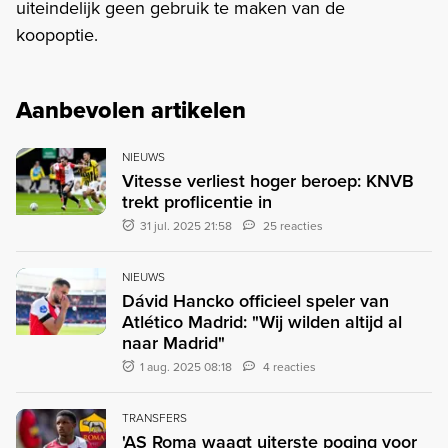
uiteindelijk geen gebruik te maken van de
koopoptie.
Aanbevolen artikelen
NIEUWS
Vitesse verliest hoger beroep: KNVB
trekt proflicentie in
31 jul. 2025 21:58
25 reacties
NIEUWS
Dávid Hancko officieel speler van
Atlético Madrid: "Wij wilden altijd al
naar Madrid"
1 aug. 2025 08:18
4 reacties
TRANSFERS
'AS Roma waagt uiterste poging voor