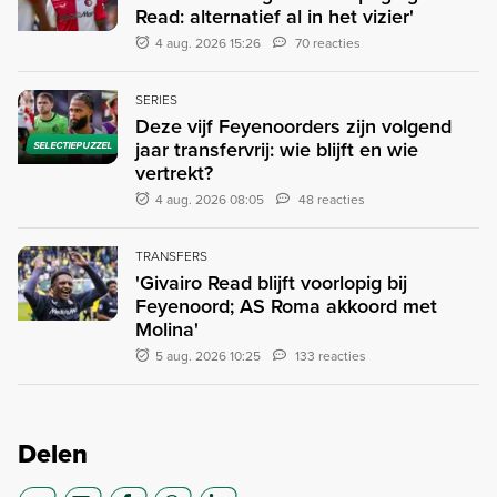
Read: alternatief al in het vizier'
4 aug. 2026 15:26
70 reacties
SERIES
Deze vijf Feyenoorders zijn volgend
jaar transfervrij: wie blijft en wie
SELECTIEPUZZEL
vertrekt?
4 aug. 2026 08:05
48 reacties
TRANSFERS
'Givairo Read blijft voorlopig bij
Feyenoord; AS Roma akkoord met
Molina'
5 aug. 2026 10:25
133 reacties
Delen