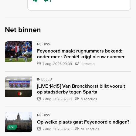
1
Net binnen
NIEUWS
Feyenoord maakt rugnummers bekend:
onder meer Zechiël krijgt nieuw nummer
7 aug. 2026 09:09
1 reactie
IN BEELD
[LIVE 14:15] Van Bronckhorst blikt vooruit
op stadsderby tegen Sparta
7 aug. 2026 07:30
9 reacties
NIEUWS
Op welke plaats gaat Feyenoord eindigen?
POLL
7 aug. 2026 07:28
90 reacties