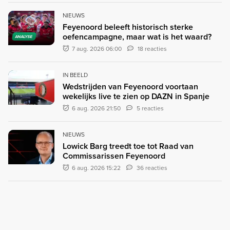
NIEUWS
Feyenoord beleeft historisch sterke
oefencampagne, maar wat is het waard?
ANALYSE
7 aug. 2026 06:00
18 reacties
IN BEELD
Wedstrijden van Feyenoord voortaan
wekelijks live te zien op DAZN in Spanje
6 aug. 2026 21:50
5 reacties
NIEUWS
Lowick Barg treedt toe tot Raad van
Commissarissen Feyenoord
6 aug. 2026 15:22
36 reacties