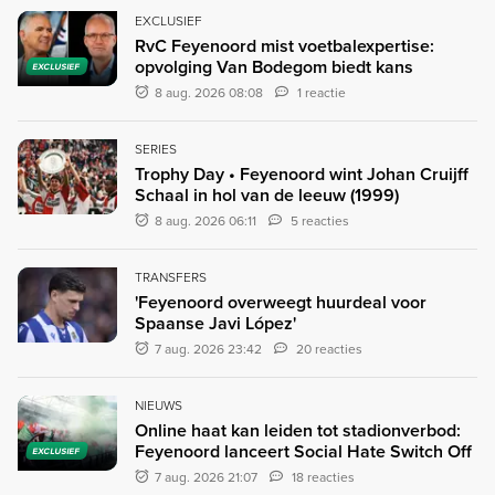
EXCLUSIEF
RvC Feyenoord mist voetbalexpertise:
opvolging Van Bodegom biedt kans
EXCLUSIEF
8 aug. 2026 08:08
1 reactie
SERIES
Trophy Day • Feyenoord wint Johan Cruijff
Schaal in hol van de leeuw (1999)
8 aug. 2026 06:11
5 reacties
TRANSFERS
'Feyenoord overweegt huurdeal voor
Spaanse Javi López'
7 aug. 2026 23:42
20 reacties
NIEUWS
Online haat kan leiden tot stadionverbod:
Feyenoord lanceert Social Hate Switch Off
EXCLUSIEF
7 aug. 2026 21:07
18 reacties