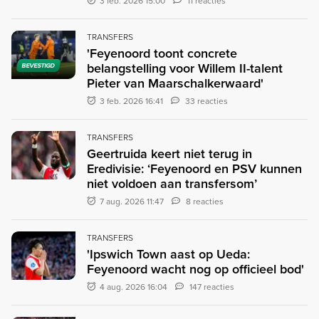
3 feb. 2026 15:00
11 reacties
TRANSFERS
'Feyenoord toont concrete
belangstelling voor Willem II-talent
BEVESTIGD
Pieter van Maarschalkerwaard'
3 feb. 2026 16:41
33 reacties
TRANSFERS
Geertruida keert niet terug in
Eredivisie: ‘Feyenoord en PSV kunnen
niet voldoen aan transfersom’
7 aug. 2026 11:47
8 reacties
TRANSFERS
'Ipswich Town aast op Ueda:
Feyenoord wacht nog op officieel bod'
4 aug. 2026 16:04
147 reacties