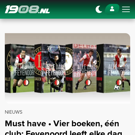
Navigation
NIEUWS
Must have • Vier boeken, één
club: Feyenoord leeft elke dag