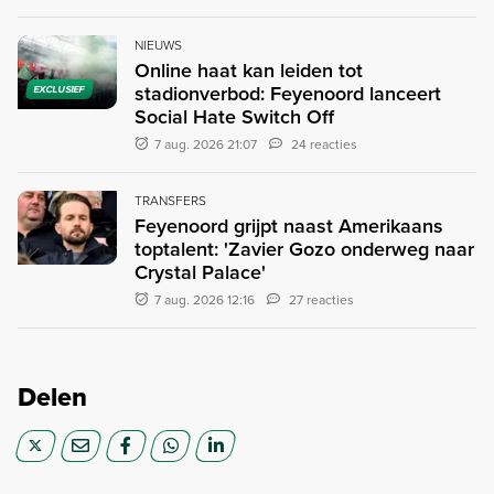
NIEUWS
Online haat kan leiden tot
stadionverbod: Feyenoord lanceert
EXCLUSIEF
Social Hate Switch Off
7 aug. 2026 21:07
24 reacties
TRANSFERS
Feyenoord grijpt naast Amerikaans
toptalent: 'Zavier Gozo onderweg naar
Crystal Palace'
7 aug. 2026 12:16
27 reacties
Delen