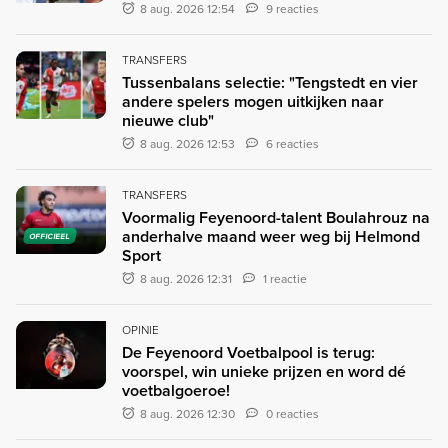
8 aug. 2026 12:54
9 reacties
TRANSFERS
Tussenbalans selectie: "Tengstedt en vier
andere spelers mogen uitkijken naar
nieuwe club"
8 aug. 2026 12:53
6 reacties
TRANSFERS
Voormalig Feyenoord-talent Boulahrouz na
anderhalve maand weer weg bij Helmond
OFFICIEEL
Sport
8 aug. 2026 12:31
1 reactie
OPINIE
De Feyenoord Voetbalpool is terug:
voorspel, win unieke prijzen en word dé
voetbalgoeroe!
8 aug. 2026 12:30
0 reacties