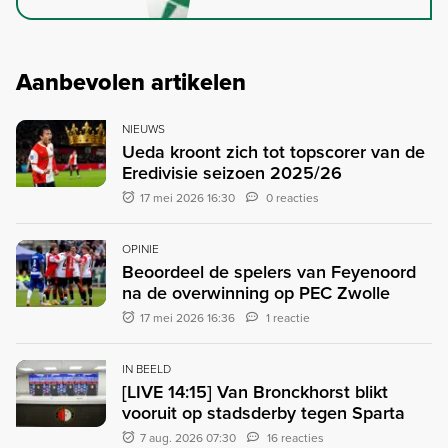
Aanbevolen artikelen
NIEUWS
Ueda kroont zich tot topscorer van de
Eredivisie seizoen 2025/26
17 mei 2026 16:30
0 reacties
OPINIE
Beoordeel de spelers van Feyenoord
na de overwinning op PEC Zwolle
17 mei 2026 16:36
1 reactie
IN BEELD
[LIVE 14:15] Van Bronckhorst blikt
vooruit op stadsderby tegen Sparta
7 aug. 2026 07:30
16 reacties