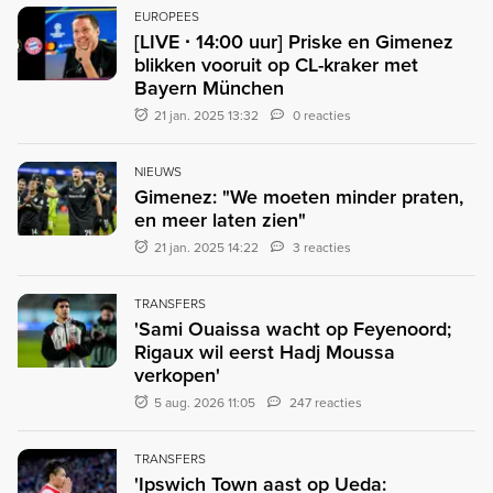
EUROPEES
[LIVE ∙ 14:00 uur] Priske en Gimenez
blikken vooruit op CL-kraker met
Bayern München
21 jan. 2025 13:32
0 reacties
NIEUWS
Gimenez: "We moeten minder praten,
en meer laten zien"
21 jan. 2025 14:22
3 reacties
TRANSFERS
'Sami Ouaissa wacht op Feyenoord;
Rigaux wil eerst Hadj Moussa
verkopen'
5 aug. 2026 11:05
247 reacties
TRANSFERS
'Ipswich Town aast op Ueda: