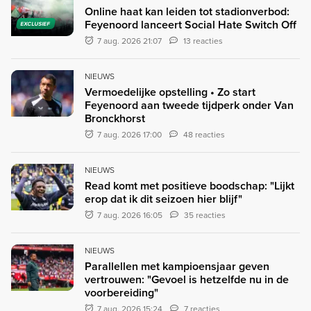
Online haat kan leiden tot stadionverbod:
Feyenoord lanceert Social Hate Switch Off
EXCLUSIEF
7 aug. 2026 21:07
13 reacties
NIEUWS
Vermoedelijke opstelling • Zo start
Feyenoord aan tweede tijdperk onder Van
Bronckhorst
7 aug. 2026 17:00
48 reacties
NIEUWS
Read komt met positieve boodschap: "Lijkt
erop dat ik dit seizoen hier blijf"
7 aug. 2026 16:05
35 reacties
NIEUWS
Parallellen met kampioensjaar geven
vertrouwen: "Gevoel is hetzelfde nu in de
voorbereiding"
7 aug. 2026 15:24
7 reacties