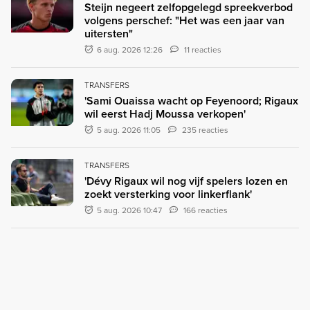
Steijn negeert zelfopgelegd spreekverbod
volgens perschef: "Het was een jaar van
uitersten"
6 aug. 2026 12:26
11 reacties
TRANSFERS
'Sami Ouaissa wacht op Feyenoord; Rigaux
wil eerst Hadj Moussa verkopen'
5 aug. 2026 11:05
235 reacties
TRANSFERS
'Dévy Rigaux wil nog vijf spelers lozen en
zoekt versterking voor linkerflank'
5 aug. 2026 10:47
166 reacties