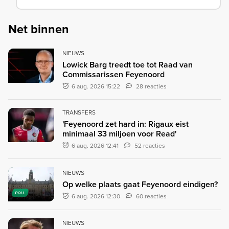
Net binnen
NIEUWS
Lowick Barg treedt toe tot Raad van
Commissarissen Feyenoord
6 aug. 2026 15:22
28 reacties
TRANSFERS
'Feyenoord zet hard in: Rigaux eist
minimaal 33 miljoen voor Read'
6 aug. 2026 12:41
52 reacties
NIEUWS
Op welke plaats gaat Feyenoord eindigen?
POLL
6 aug. 2026 12:30
60 reacties
NIEUWS