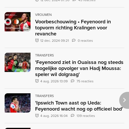
VROUWEN
Voorbeschouwing • Feyenoord in
topvorm richting Kralingen voor
revanche
12 dec. 2024 09:21
0 reacties
TRANSFERS
'Feyenoord ziet in Ouaissa nog steeds
mogelijke opvolger van Hadj Moussa:
speler wil dolgraag'
4 aug. 2026 13:09
75 reacties
TRANSFERS
'Ipswich Town aast op Ueda:
Feyenoord wacht nog op officieel bod'
4 aug. 2026 16:04
139 reacties