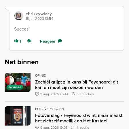
chrizzywizzy
18 juli 2023 13:54
Succes!
1
Reageer
Net binnen
OPINIE
Zechiël grijpt zijn kans bij Feyenoord: dit
kan én moet zijn seizoen worden
EXCLUSIEF
9 aug. 2026 20:44
18 reacties
FOTOVERSLAGEN
Fotoverslag • Feyenoord wint, maar maakt
het zichzelf moeilijk op Het Kasteel
9 aug. 2026 19:08
1 reactie