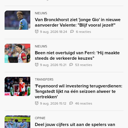
NIEUWS
Van Bronckhorst ziet 'jonge Gio' in nieuwe
aanvoerder Valente: "Blijf vooral jezelf"
9 aug. 2026 18:24
6 reacties
NIEUWS
Been niet overtuigd van Ferri: ‘Hij maakte
steeds de verkeerde keuzes"
9 aug. 2026 15:21
53 reacties
TRANSFERS
'Feyenoord wil investering terugverdienen:
Tengstedt lijkt na één seizoen alweer te
vertrekken'
9 aug. 2026 15:12
46 reacties
OPINIE
Deel jouw cijfers uit aan de spelers van