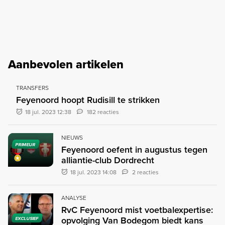
Aanbevolen artikelen
TRANSFERS
Feyenoord hoopt Rudisill te strikken
18 jul. 2023 12:38
182 reacties
NIEUWS
PRIMEUR
Feyenoord oefent in augustus tegen
alliantie-club Dordrecht
18 jul. 2023 14:08
2 reacties
ANALYSE
RvC Feyenoord mist voetbalexpertise:
opvolging Van Bodegom biedt kans
EXCLUSIEF