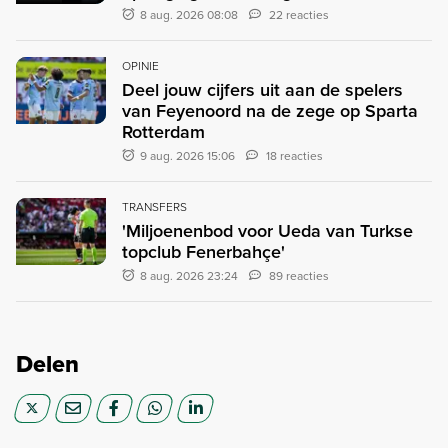
8 aug. 2026 08:08
22 reacties
OPINIE
Deel jouw cijfers uit aan de spelers
van Feyenoord na de zege op Sparta
Rotterdam
9 aug. 2026 15:06
18 reacties
TRANSFERS
'Miljoenenbod voor Ueda van Turkse
topclub Fenerbahçe'
8 aug. 2026 23:24
89 reacties
Delen