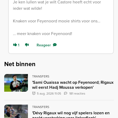
Je ken lullen wat je wilt Castore heeft echt voor
ieder wat wilde!
Knaken voor Feyenoord mooie shirts voor ons…
… meer knaken voor Feyenoord!
1
Reageer
Net binnen
TRANSFERS
'Sami Ouaissa wacht op Feyenoord; Rigaux
wil eerst Hadj Moussa verkopen'
5 aug. 2026 11:05
181 reacties
TRANSFERS
'Dévy Rigaux wil nog vijf spelers lozen en
zoekt versterking voor linkerflank'