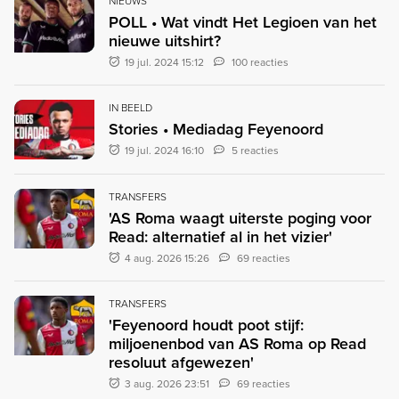
NIEUWS
POLL • Wat vindt Het Legioen van het
nieuwe uitshirt?
19 jul. 2024 15:12
100 reacties
IN BEELD
Stories • Mediadag Feyenoord
19 jul. 2024 16:10
5 reacties
TRANSFERS
'AS Roma waagt uiterste poging voor
Read: alternatief al in het vizier'
4 aug. 2026 15:26
69 reacties
TRANSFERS
'Feyenoord houdt poot stijf:
miljoenenbod van AS Roma op Read
resoluut afgewezen'
3 aug. 2026 23:51
69 reacties