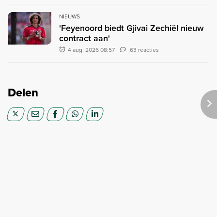
NIEUWS
'Feyenoord biedt Gjivai Zechiël nieuw
contract aan'
4 aug. 2026 08:57
63 reacties
Delen