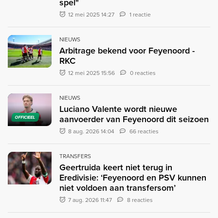
spel"
12 mei 2025 14:27
1 reactie
NIEUWS
Arbitrage bekend voor Feyenoord -
RKC
12 mei 2025 15:56
0 reacties
NIEUWS
Luciano Valente wordt nieuwe
aanvoerder van Feyenoord dit seizoen
OFFICIEEL
8 aug. 2026 14:04
66 reacties
TRANSFERS
Geertruida keert niet terug in
Eredivisie: ‘Feyenoord en PSV kunnen
niet voldoen aan transfersom’
7 aug. 2026 11:47
8 reacties