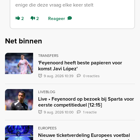
enige die deze vraag elke keer stelt
2
2
Reageer
Net binnen
TRANSFERS
'Feyenoord heeft beste papieren voor
komst Javi López'
9 aug. 2026 10:39
0 reacties
LIVEBLOG
Live • Feyenoord op bezoek bij Sparta voor
eerste competitieduel [12:15]
9 aug. 2026 10:00
1 reactie
EUROPEES
Nieuwe ticketverdeling Europees voetbal