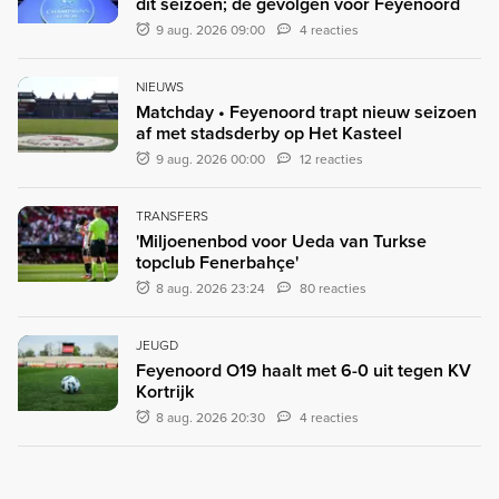
dit seizoen; de gevolgen voor Feyenoord
9 aug. 2026 09:00
4 reacties
NIEUWS
Matchday • Feyenoord trapt nieuw seizoen
af met stadsderby op Het Kasteel
9 aug. 2026 00:00
12 reacties
TRANSFERS
'Miljoenenbod voor Ueda van Turkse
topclub Fenerbahçe'
8 aug. 2026 23:24
80 reacties
JEUGD
Feyenoord O19 haalt met 6-0 uit tegen KV
Kortrijk
8 aug. 2026 20:30
4 reacties