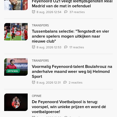
Feyenoord O21 veegt leeftijdsgenoten Real
Madrid van de mat in oefenduel
8 aug. 2026 12:54
37 reacties
TRANSFERS
Tussenbalans selectie: "Tengstedt en vier
andere spelers mogen uitkijken naar
nieuwe club"
8 aug. 2026 12:53
17 reacties
TRANSFERS
Voormalig Feyenoord-talent Boulahrouz na
anderhalve maand weer weg bij Helmond
OFFICIEEL
Sport
8 aug. 2026 12:31
2 reacties
OPINIE
De Feyenoord Voetbalpool is terug:
voorspel, win unieke prijzen en word dé
voetbalgoeroe!