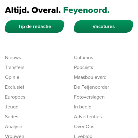
Altijd. Overal.
Feyenoord.
Tip de redactie
Vacatures
Nieuws
Columns
Transfers
Podcasts
Opinie
Maasboulevard
Exclusief
De Feijenoorder
Europees
Fotoverslagen
Jeugd
In beeld
Series
Advertenties
Analyse
Over Ons
Vrouwen
Liveblog