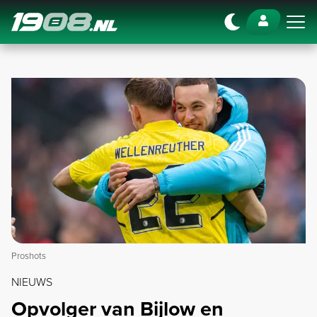
Navigation
Proshots
NIEUWS
Opvolger van Bijlow en