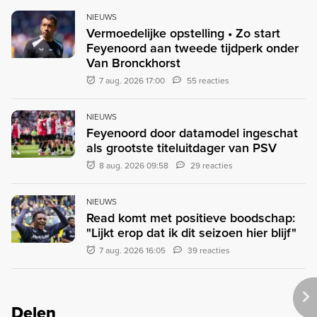
NIEUWS
Vermoedelijke opstelling • Zo start
Feyenoord aan tweede tijdperk onder
Van Bronckhorst
7 aug. 2026 17:00
55 reacties
NIEUWS
Feyenoord door datamodel ingeschat
als grootste titeluitdager van PSV
8 aug. 2026 09:58
29 reacties
NIEUWS
Read komt met positieve boodschap:
"Lijkt erop dat ik dit seizoen hier blijf"
7 aug. 2026 16:05
39 reacties
Delen