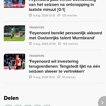
van het seizoen na ontsnapping in
laatste minuut [0-1]
9 aug. 2026 12:15
125 reacties
TRANSFERS
'Feyenoord bereikt persoonlijk akkoord
met Oostenrijks talent Wurmbrand'
3 aug. 2026 21:36
124 reacties
TRANSFERS
'Feyenoord wil investering
terugverdienen: Tengstedt lijkt na één
seizoen alweer te vertrekken'
9 aug. 2026 15:12
51 reacties
Delen