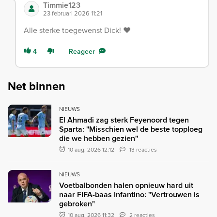
Timmie123
23 februari 2026 11:21
Alle sterke toegewenst Dick! ❤️
4
Reageer
Net binnen
NIEUWS
El Ahmadi zag sterk Feyenoord tegen
Sparta: ''Misschien wel de beste topploeg
die we hebben gezien''
10 aug. 2026 12:12
13 reacties
NIEUWS
Voetbalbonden halen opnieuw hard uit
naar FIFA-baas Infantino: "Vertrouwen is
gebroken"
10 aug. 2026 11:32
2 reacties