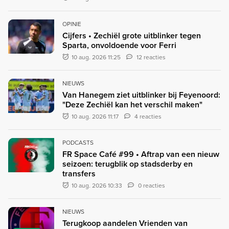
OPINIE
Cijfers • Zechiël grote uitblinker tegen
Sparta, onvoldoende voor Ferri
10 aug. 2026 11:25
12 reacties
NIEUWS
Van Hanegem ziet uitblinker bij Feyenoord:
"Deze Zechiël kan het verschil maken"
10 aug. 2026 11:17
4 reacties
PODCASTS
FR Space Café #99 • Aftrap van een nieuw
seizoen: terugblik op stadsderby en
transfers
10 aug. 2026 10:33
0 reacties
NIEUWS
Terugkoop aandelen Vrienden van