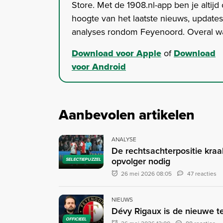
Store. Met de 1908.nl-app ben je altijd
hoogte van het laatste nieuws, update
analyses rondom Feyenoord. Overal wa
Download voor Apple
of
Download
voor Android
Aanbevolen artikelen
ANALYSE
De rechtsachterpositie kraa
opvolger nodig
SELECTIEPUZZEL
26 mei 2026 08:05
47 reacties
NIEUWS
Dévy Rigaux is de nieuwe t
OFFICIEEL