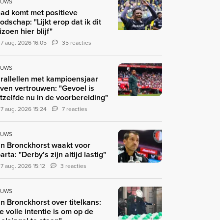
EUWS
ad komt met positieve
odschap: "Lijkt erop dat ik dit
izoen hier blijf"
7 aug. 2026 16:05
35 reacties
EUWS
rallellen met kampioensjaar
ven vertrouwen: "Gevoel is
tzelfde nu in de voorbereiding"
7 aug. 2026 15:24
7 reacties
EUWS
n Bronckhorst waakt voor
arta: "Derby’s zijn altijd lastig"
7 aug. 2026 15:12
3 reacties
EUWS
n Bronckhorst over titelkans:
e volle intentie is om op de