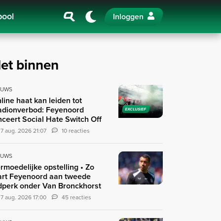
pool
Inloggen
et binnen
EUWS
line haat kan leiden tot
adionverbod: Feyenoord
EXCLUSIEF
nceert Social Hate Switch Off
7 aug. 2026 21:07
10 reacties
EUWS
rmoedelijke opstelling • Zo
art Feyenoord aan tweede
jdperk onder Van Bronckhorst
7 aug. 2026 17:00
45 reacties