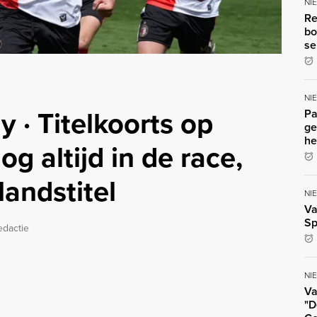
NI
Re
bo
se
NI
 · Titelkoorts op
Pa
ge
he
g altijd in de race,
andstitel
NI
Va
Sp
edactie
NI
Va
"D