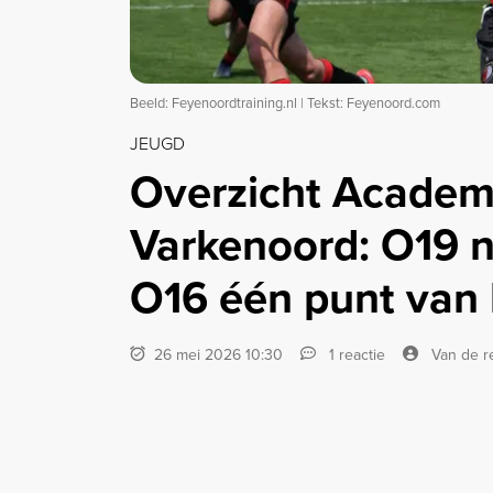
Beeld: Feyenoordtraining.nl | Tekst: Feyenoord.com
JEUGD
Overzicht Academy
Varkenoord: O19 no
O16 één punt van l
26 mei 2026 10:30
1 reactie
Van de r