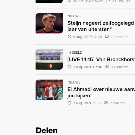
26 mei 2026 12:00
88 reacties
NIEUWS
Steijn negeert zelfopgeleg
jaar van uitersten"
6 aug. 2026 12:26
12 reacties
IN BEELD
[LIVE 14:15] Van Bronckhors
7 aug. 2026 07:30
16 reacties
NIEUWS
El Ahmadi over nieuwe aanvo
jou kijken”
7 aug. 2026 11:59
7 reacties
Delen