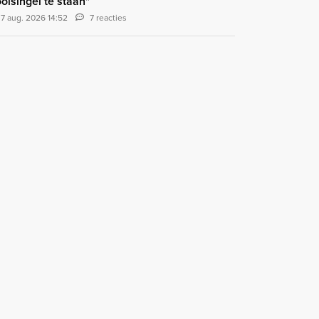
olsingel te staan"
7 aug. 2026 14:52
7 reacties