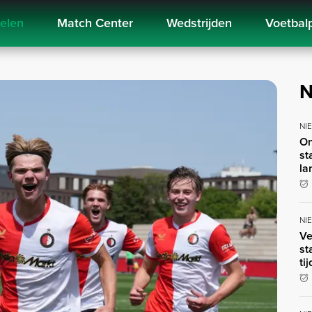
kelen
Match Center
Wedstrijden
Voetbal
N
NI
On
st
la
NI
Ve
st
ti