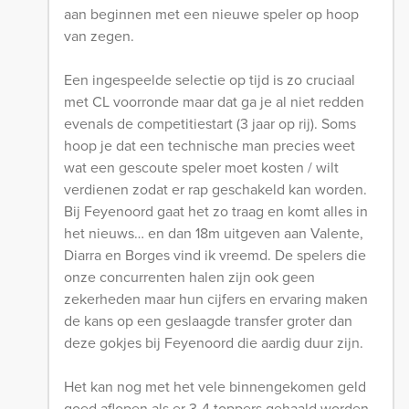
aan beginnen met een nieuwe speler op hoop
van zegen.
Een ingespeelde selectie op tijd is zo cruciaal
met CL voorronde maar dat ga je al niet redden
evenals de competitiestart (3 jaar op rij). Soms
hoop je dat een technische man precies weet
wat een gescoute speler moet kosten / wilt
verdienen zodat er rap geschakeld kan worden.
Bij Feyenoord gaat het zo traag en komt alles in
het nieuws… en dan 18m uitgeven aan Valente,
Diarra en Borges vind ik vreemd. De spelers die
onze concurrenten halen zijn ook geen
zekerheden maar hun cijfers en ervaring maken
de kans op een geslaagde transfer groter dan
deze gokjes bij Feyenoord die aardig duur zijn.
Het kan nog met het vele binnengekomen geld
goed aflopen als er 3-4 toppers gehaald worden,