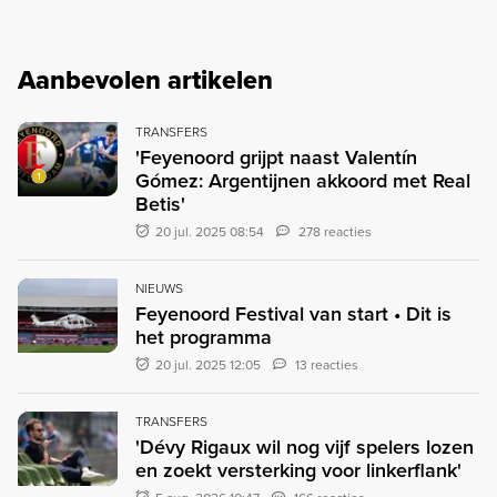
Aanbevolen artikelen
TRANSFERS
'Feyenoord grijpt naast Valentín
Gómez: Argentijnen akkoord met Real
Betis'
20 jul. 2025 08:54
278 reacties
NIEUWS
Feyenoord Festival van start • Dit is
het programma
20 jul. 2025 12:05
13 reacties
TRANSFERS
'Dévy Rigaux wil nog vijf spelers lozen
en zoekt versterking voor linkerflank'