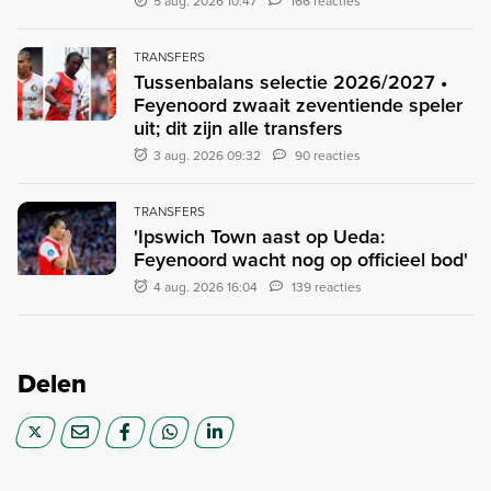
5 aug. 2026 10:47
166 reacties
TRANSFERS
Tussenbalans selectie 2026/2027 •
Feyenoord zwaait zeventiende speler
uit; dit zijn alle transfers
3 aug. 2026 09:32
90 reacties
TRANSFERS
'Ipswich Town aast op Ueda:
Feyenoord wacht nog op officieel bod'
4 aug. 2026 16:04
139 reacties
Delen