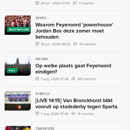
20 jun. 2026 07:30
0 reacties
SERIES
Waarom Feyenoord 'powerhouse'
Jordan Bos deze zomer moet
SELECTIEPUZZEL
behouden
20 jun. 2026 09:00
19 reacties
NIEUWS
Op welke plaats gaat Feyenoord
eindigen?
POLL
7 aug. 2026 07:28
100 reacties
IN BEELD
[LIVE 14:15] Van Bronckhorst blikt
vooruit op stadsderby tegen Sparta
7 aug. 2026 07:30
16 reacties
TRANSFERS