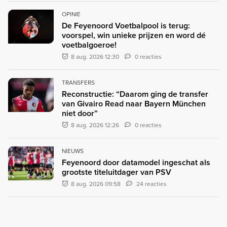
OPINIE
De Feyenoord Voetbalpool is terug:
voorspel, win unieke prijzen en word dé
voetbalgoeroe!
8 aug. 2026 12:30
0 reacties
TRANSFERS
Reconstructie: “Daarom ging de transfer
van Givairo Read naar Bayern München
niet door”
8 aug. 2026 12:26
0 reacties
NIEUWS
Feyenoord door datamodel ingeschat als
grootste titeluitdager van PSV
8 aug. 2026 09:58
24 reacties