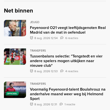
Net binnen
JEUGD
Feyenoord O21 veegt leeftijdsgenoten Real
Madrid van de mat in oefenduel
8 aug. 2026 12:54
6 reacties
TRANSFERS
Tussenbalans selectie: "Tengstedt en vier
andere spelers mogen uitkijken naar
nieuwe club"
8 aug. 2026 12:53
4 reacties
TRANSFERS
Voormalig Feyenoord-talent Boulahrouz na
anderhalve maand weer weg bij Helmond
OFFICIEEL
Sport
8 aug. 2026 12:31
1 reactie