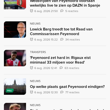
Wedstrijden van Feyenoord voortaan
wekelijks live te zien op DAZN in Spanje
6 aug. 2026 21:50
5 reacties
NIEUWS
Lowick Barg treedt toe tot Raad van
Commissarissen Feyenoord
6 aug. 2026 15:22
34 reacties
TRANSFERS
'Feyenoord zet hard in: Rigaux eist
minimaal 33 miljoen voor Read'
6 aug. 2026 12:41
63 reacties
NIEUWS
Op welke plaats gaat Feyenoord eindigen?
POLL
6 aug. 2026 12:30
77 reacties
NIEUWS