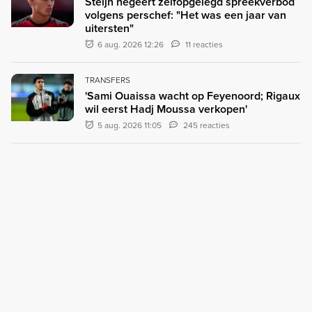
Steijn negeert zelfopgelegd spreekverbod
volgens perschef: "Het was een jaar van
uitersten"
6 aug. 2026 12:26
11 reacties
TRANSFERS
'Sami Ouaissa wacht op Feyenoord; Rigaux
wil eerst Hadj Moussa verkopen'
5 aug. 2026 11:05
245 reacties