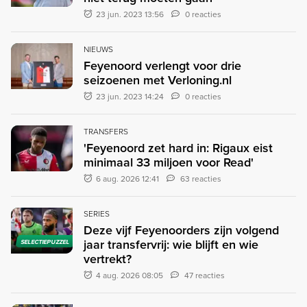
23 jun. 2023 13:56
0 reacties
NIEUWS
Feyenoord verlengt voor drie
seizoenen met Verloning.nl
23 jun. 2023 14:24
0 reacties
TRANSFERS
'Feyenoord zet hard in: Rigaux eist
minimaal 33 miljoen voor Read'
6 aug. 2026 12:41
63 reacties
SERIES
Deze vijf Feyenoorders zijn volgend
jaar transfervrij: wie blijft en wie
SELECTIEPUZZEL
vertrekt?
4 aug. 2026 08:05
47 reacties