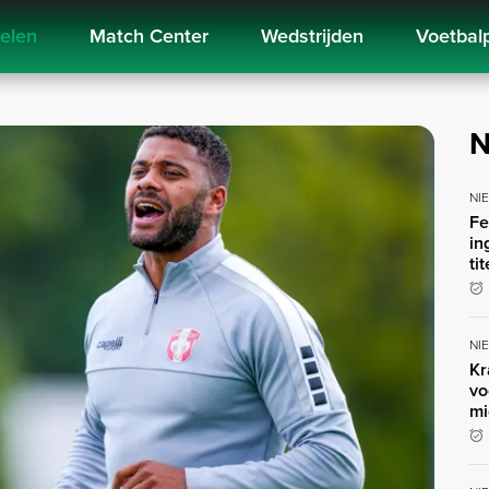
kelen
Match Center
Wedstrijden
Voetbal
N
NI
Fe
in
ti
NI
Kr
vo
mi