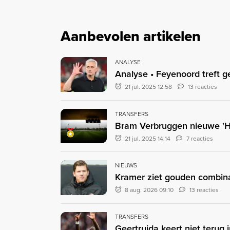
Aanbevolen artikelen
ANALYSE
Analyse • Feyenoord treft 
21 jul. 2025 12:58
13 reacties
TRANSFERS
Bram Verbruggen nieuwe 'H
21 jul. 2025 14:14
7 reacties
NIEUWS
Kramer ziet gouden combinat
8 aug. 2026 09:10
13 reacties
TRANSFERS
Geertruida keert niet terug 