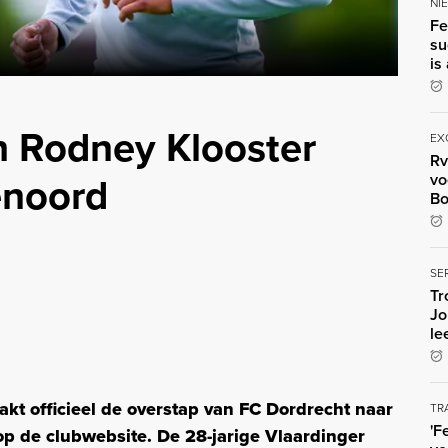
NI
Fe
su
is
 Rodney Klooster
EX
Rv
enoord
vo
Bo
SE
Tr
Jo
le
t officieel de overstap van FC Dordrecht naar
TR
'F
op de clubwebsite. De 28-jarige Vlaardinger