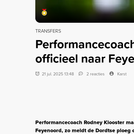
TRANSFERS
Performancecoach
officieel naar Fey
21 jul. 2025 13:48
2 reacties
Karst
Performancecoach Rodney Klooster maak
Feyenoord, zo meldt de Dordtse ploeg 