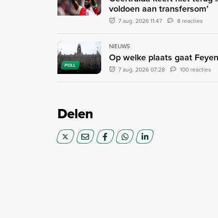
voldoen aan transfersom’
7 aug. 2026 11:47
8 reacties
NIEUWS
Op welke plaats gaat Feyen
POLL
7 aug. 2026 07:28
100 reacties
Delen