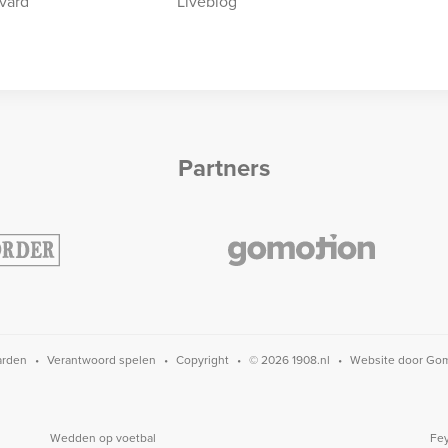
vard
Liveblog
Partners
arden
Verantwoord spelen
Copyright
© 2026 1908.nl
Website door
Gom
Wedden op voetbal
Fey