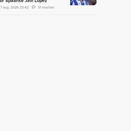
or Spaanse Javi López'
7 aug. 2026 23:42
31 reacties