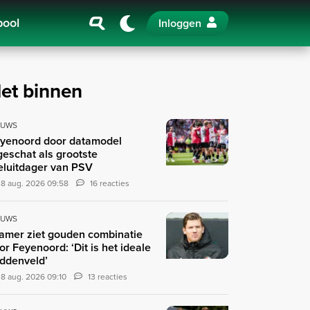
pool
Inloggen
et binnen
EUWS
yenoord door datamodel
geschat als grootste
teluitdager van PSV
8 aug. 2026 09:58
16 reacties
EUWS
amer ziet gouden combinatie
or Feyenoord: ‘Dit is het ideale
ddenveld’
8 aug. 2026 09:10
13 reacties