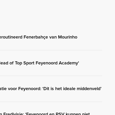
geroutineerd Fenerbahçe van Mourinho
ead of Top Sport Feyenoord Academy'
ie voor Feyenoord: ‘Dit is het ideale middenveld’
in Eredivisie: ‘Feyenoord en PSV kunnen niet