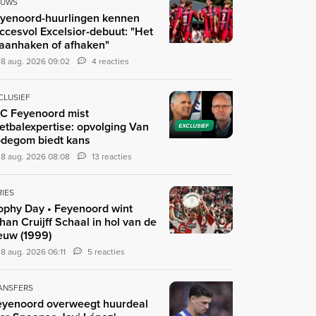
EUWS
yenoord-huurlingen kennen
ccesvol Excelsior-debuut: "Het
 aanhaken of afhaken"
8 aug. 2026 09:02
4 reacties
CLUSIEF
C Feyenoord mist
etbalexpertise: opvolging Van
EXCLUSIEF
degom biedt kans
8 aug. 2026 08:08
13 reacties
RIES
ophy Day • Feyenoord wint
han Cruijff Schaal in hol van de
euw (1999)
8 aug. 2026 06:11
5 reacties
ANSFERS
eyenoord overweegt huurdeal