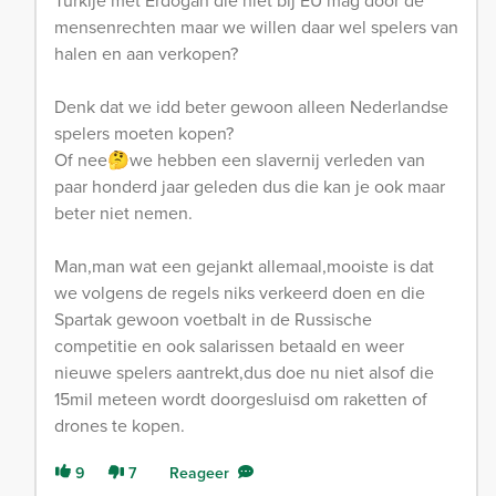
Turkije met Erdogan die niet bij EU mag door de
mensenrechten maar we willen daar wel spelers van
halen en aan verkopen?
Denk dat we idd beter gewoon alleen Nederlandse
spelers moeten kopen?
Of nee🤔we hebben een slavernij verleden van
paar honderd jaar geleden dus die kan je ook maar
beter niet nemen.
Man,man wat een gejankt allemaal,mooiste is dat
we volgens de regels niks verkeerd doen en die
Spartak gewoon voetbalt in de Russische
competitie en ook salarissen betaald en weer
nieuwe spelers aantrekt,dus doe nu niet alsof die
15mil meteen wordt doorgesluisd om raketten of
drones te kopen.
9
7
Reageer