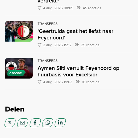
vertrekt?
4 aug. 2026 08:05
45 reacties
TRANSFERS
'Geertruida gaat het liefst naar
Feyenoord'
3 aug. 2026 15:12
25 reacties
TRANSFERS
Aymen Sliti verruilt Feyenoord op
huurbasis voor Excelsior
OFFICIEEL
4 aug. 2026 19:03
16 reacties
Delen