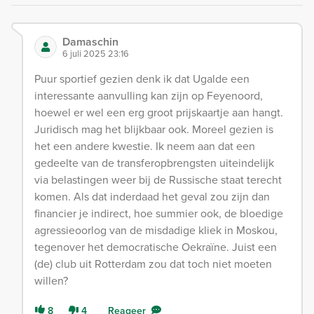
Damaschin
6 juli 2025 23:16
Puur sportief gezien denk ik dat Ugalde een
interessante aanvulling kan zijn op Feyenoord,
hoewel er wel een erg groot prijskaartje aan hangt.
Juridisch mag het blijkbaar ook. Moreel gezien is
het een andere kwestie. Ik neem aan dat een
gedeelte van de transferopbrengsten uiteindelijk
via belastingen weer bij de Russische staat terecht
komen. Als dat inderdaad het geval zou zijn dan
financier je indirect, hoe summier ook, de bloedige
agressieoorlog van de misdadige kliek in Moskou,
tegenover het democratische Oekraïne. Juist een
(de) club uit Rotterdam zou dat toch niet moeten
willen?
8
4
Reageer