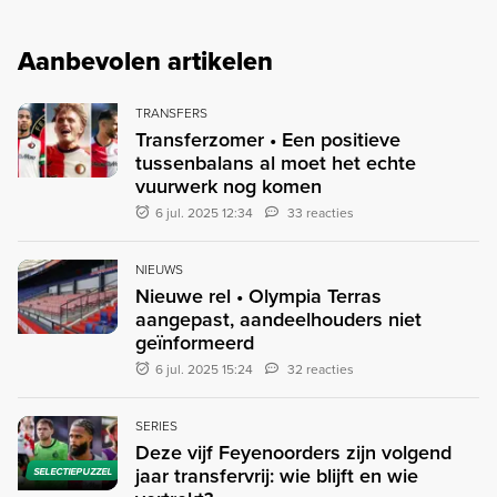
Aanbevolen artikelen
TRANSFERS
Transferzomer • Een positieve
tussenbalans al moet het echte
vuurwerk nog komen
6 jul. 2025 12:34
33 reacties
NIEUWS
Nieuwe rel • Olympia Terras
aangepast, aandeelhouders niet
geïnformeerd
6 jul. 2025 15:24
32 reacties
SERIES
Deze vijf Feyenoorders zijn volgend
jaar transfervrij: wie blijft en wie
SELECTIEPUZZEL