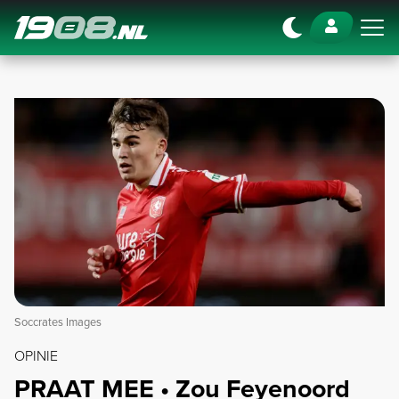
Navigation
Soccrates Images
OPINIE
PRAAT MEE • Zou Feyenoord