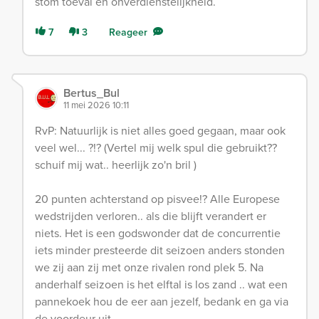
stom toeval en onverdienstelijkheid.
7
3
Reageer
Bertus_Bul
11 mei 2026 10:11
RvP: Natuurlijk is niet alles goed gegaan, maar ook
veel wel... ?!? (Vertel mij welk spul die gebruikt??
schuif mij wat.. heerlijk zo'n bril )
20 punten achterstand op pisvee!? Alle Europese
wedstrijden verloren.. als die blijft verandert er
niets. Het is een godswonder dat de concurrentie
iets minder presteerde dit seizoen anders stonden
we zij aan zij met onze rivalen rond plek 5. Na
anderhalf seizoen is het elftal is los zand .. wat een
pannekoek hou de eer aan jezelf, bedank en ga via
de voordeur uit.