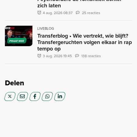
zich laten
4 aug. 2026 08:37
25 reacties
LIVEBLOG
Transferblog • Wie vertrekt, wie blijft?
Transfergeruchten volgen elkaar in rap
PRAAT MEE
tempo op
3 aug. 2026 19:45
138 reacties
Delen