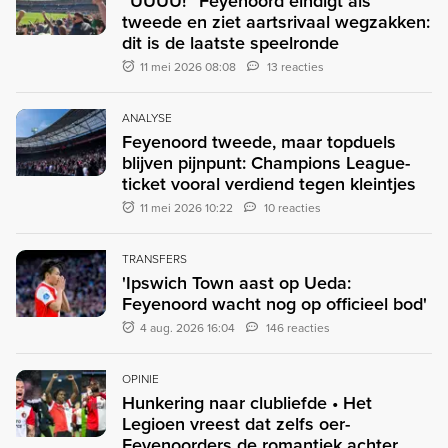
“UUUU!” Feyenoord eindigt als
tweede en ziet aartsrivaal wegzakken:
dit is de laatste speelronde
11 mei 2026 08:08
13 reacties
ANALYSE
Feyenoord tweede, maar topduels
blijven pijnpunt: Champions League-
ticket vooral verdiend tegen kleintjes
11 mei 2026 10:22
10 reacties
TRANSFERS
'Ipswich Town aast op Ueda:
Feyenoord wacht nog op officieel bod'
4 aug. 2026 16:04
146 reacties
OPINIE
Hunkering naar clubliefde • Het
Legioen vreest dat zelfs oer-
Feyenoorders de romantiek achter