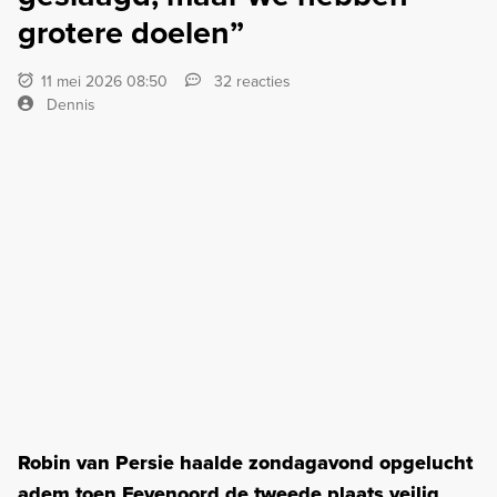
grotere doelen”
11 mei 2026 08:50
32 reacties
Dennis
Robin van Persie haalde zondagavond opgelucht
adem toen Feyenoord de tweede plaats veilig