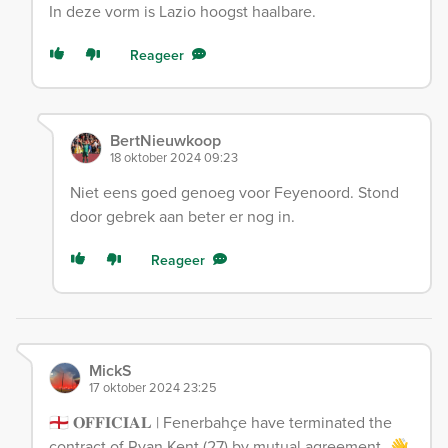
In deze vorm is Lazio hoogst haalbare.
Reageer
BertNieuwkoop
18 oktober 2024 09:23
Niet eens goed genoeg voor Feyenoord. Stond
door gebrek aan beter er nog in.
Reageer
MickS
17 oktober 2024 23:25
🏴󠁧󠁢󠁥󠁮󠁧󠁿 𝐎𝐅𝐅𝐈𝐂𝐈𝐀𝐋 | Fenerbahçe have terminated the
contract of Ryan Kent (27) by mutual agreement. 👋