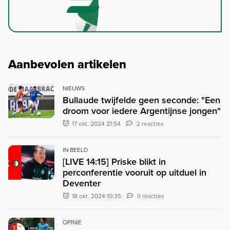
Aanbevolen artikelen
NIEUWS
Bullaude twijfelde geen seconde: "Een
droom voor iedere Argentijnse jongen"
17 okt. 2024 21:54
2 reacties
IN BEELD
[LIVE 14:15] Priske blikt in
perconferentie vooruit op uitduel in
Deventer
18 okt. 2024 10:35
0 reacties
OPINIE