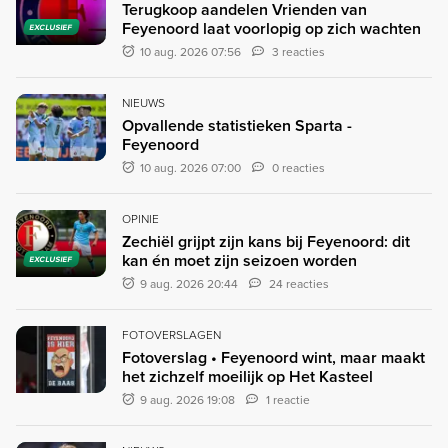
Terugkoop aandelen Vrienden van
Feyenoord laat voorlopig op zich wachten
EXCLUSIEF
10 aug. 2026 07:56
3 reacties
NIEUWS
Opvallende statistieken Sparta -
Feyenoord
10 aug. 2026 07:00
0 reacties
OPINIE
Zechiël grijpt zijn kans bij Feyenoord: dit
kan én moet zijn seizoen worden
EXCLUSIEF
9 aug. 2026 20:44
24 reacties
FOTOVERSLAGEN
Fotoverslag • Feyenoord wint, maar maakt
het zichzelf moeilijk op Het Kasteel
9 aug. 2026 19:08
1 reactie