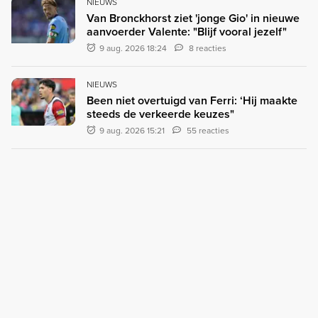
NIEUWS
Van Bronckhorst ziet 'jonge Gio' in nieuwe
aanvoerder Valente: "Blijf vooral jezelf"
9 aug. 2026 18:24
8 reacties
NIEUWS
Been niet overtuigd van Ferri: ‘Hij maakte
steeds de verkeerde keuzes"
9 aug. 2026 15:21
55 reacties