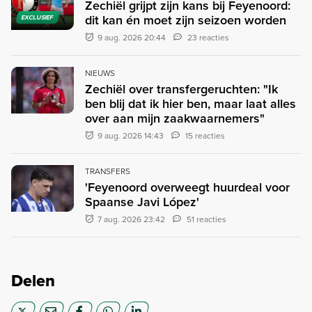
Zechiël grijpt zijn kans bij Feyenoord:
dit kan én moet zijn seizoen worden
EXCLUSIEF
9 aug. 2026 20:44
23 reacties
NIEUWS
Zechiël over transfergeruchten: "Ik
ben blij dat ik hier ben, maar laat alles
over aan mijn zaakwaarnemers"
9 aug. 2026 14:43
15 reacties
TRANSFERS
'Feyenoord overweegt huurdeal voor
Spaanse Javi López'
7 aug. 2026 23:42
51 reacties
Delen