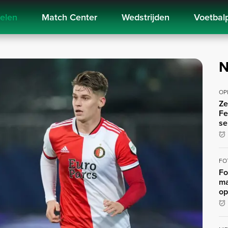
kelen
Match Center
Wedstrijden
Voetbal
N
OP
Ze
Fe
se
FO
Fo
ma
op