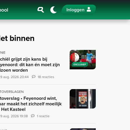
pool
Inloggen
et binnen
INIE
chiël grijpt zijn kans bij
yenoord: dit kan én moet zijn
EXCLUSIEF
izoen worden
9 aug. 2026 20:44
18 reacties
TOVERSLAGEN
toverslag • Feyenoord wint,
ar maakt het zichzelf moeilijk
 Het Kasteel
9 aug. 2026 19:08
1 reactie