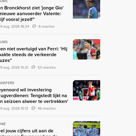
EUWS
n Bronckhorst ziet 'jonge Gio'
 nieuwe aanvoerder Valente:
lijf vooral jezelf"
9 aug. 2026 18:24
6 reacties
EUWS
en niet overtuigd van Ferri: ‘Hij
akte steeds de verkeerde
uzes"
9 aug. 2026 15:21
53 reacties
ANSFERS
eyenoord wil investering
rugverdienen: Tengstedt lijkt na
n seizoen alweer te vertrekken'
9 aug. 2026 15:12
46 reacties
INIE
el jouw cijfers uit aan de