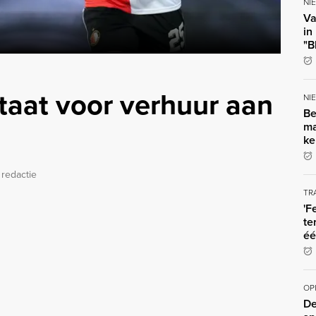
NI
Va
in
"B
aat voor verhuur aan
NI
Be
ma
ke
 redactie
TR
'F
te
éé
OP
De