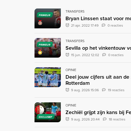
TRANSFERS
PRIMEUR
Bryan Linssen staat voor m
21 apr. 2022 17:49
0 reacties
TRANSFERS
PRIMEUR
Sevilla op het vinkentouw 
15 jun. 2022 12:02
0 reacties
OPINIE
Deel jouw cijfers uit aan d
Rotterdam
9 aug. 2026 15:06
19 reacties
OPINIE
Zechiël grijpt zijn kans bij
EXCLUSIEF
9 aug. 2026 20:44
18 reacties