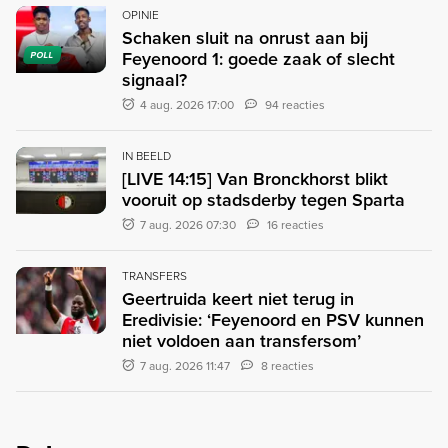
OPINIE
Schaken sluit na onrust aan bij
Feyenoord 1: goede zaak of slecht
POLL
signaal?
4 aug. 2026 17:00
94 reacties
IN BEELD
[LIVE 14:15] Van Bronckhorst blikt
vooruit op stadsderby tegen Sparta
7 aug. 2026 07:30
16 reacties
TRANSFERS
Geertruida keert niet terug in
Eredivisie: ‘Feyenoord en PSV kunnen
niet voldoen aan transfersom’
7 aug. 2026 11:47
8 reacties