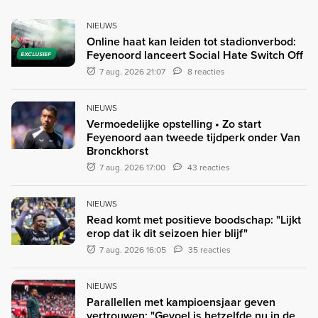
NIEUWS
Online haat kan leiden tot stadionverbod:
Feyenoord lanceert Social Hate Switch Off
EXCLUSIEF
7 aug. 2026 21:07
8 reacties
NIEUWS
Vermoedelijke opstelling • Zo start
Feyenoord aan tweede tijdperk onder Van
Bronckhorst
7 aug. 2026 17:00
43 reacties
NIEUWS
Read komt met positieve boodschap: "Lijkt
erop dat ik dit seizoen hier blijf"
7 aug. 2026 16:05
35 reacties
NIEUWS
Parallellen met kampioensjaar geven
vertrouwen: "Gevoel is hetzelfde nu in de