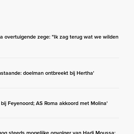
a overtuigende zege: "Ik zag terug wat we wilden
aanstaande: doelman ontbreekt bij Hertha'
ig bij Feyenoord; AS Roma akkoord met Molina'
 nog steeds mogelijke opvolger van Hadj Moussa: