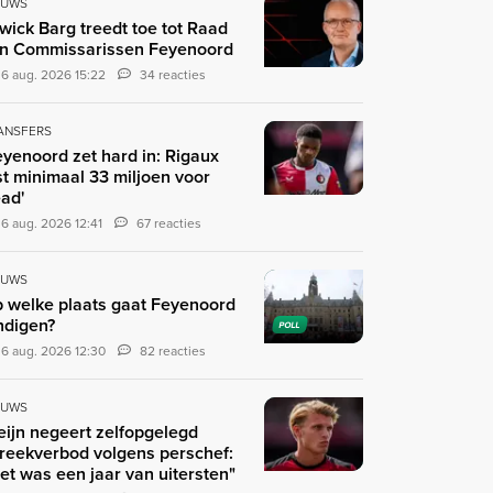
EUWS
wick Barg treedt toe tot Raad
n Commissarissen Feyenoord
6 aug. 2026 15:22
34 reacties
ANSFERS
eyenoord zet hard in: Rigaux
st minimaal 33 miljoen voor
ad'
6 aug. 2026 12:41
67 reacties
EUWS
 welke plaats gaat Feyenoord
ndigen?
POLL
6 aug. 2026 12:30
82 reacties
EUWS
eijn negeert zelfopgelegd
reekverbod volgens perschef:
et was een jaar van uitersten"