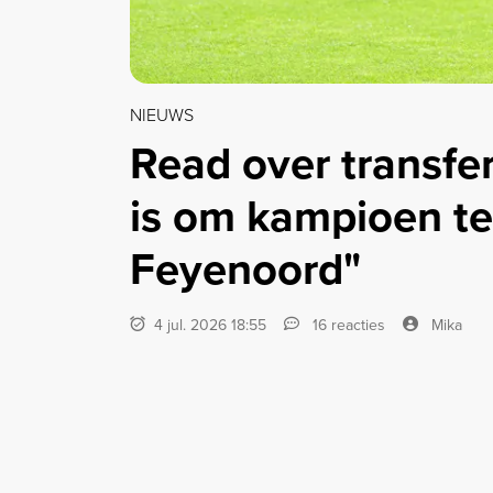
NIEUWS
Read over transfe
is om kampioen t
Feyenoord"
4 jul. 2026 18:55
16 reacties
Mika