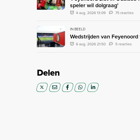
speler wil dolgraag'
4 aug. 2026 13:09
75 reacties
IN BEELD
Wedstrijden van Feyenoord v
6 aug. 2026 21:50
5 reacties
Delen