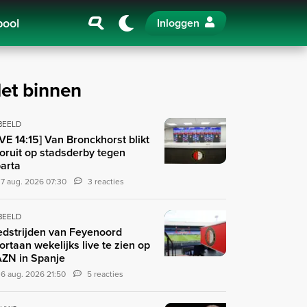
pool
Inloggen
et binnen
 BEELD
IVE 14:15] Van Bronckhorst blikt
oruit op stadsderby tegen
arta
7 aug. 2026 07:30
3 reacties
 BEELD
dstrijden van Feyenoord
ortaan wekelijks live te zien op
ZN in Spanje
6 aug. 2026 21:50
5 reacties