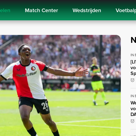
kelen
Match Center
Wedstrijden
Voetbal
N
IN
[L
vo
Sp
IN
We
vo
DA