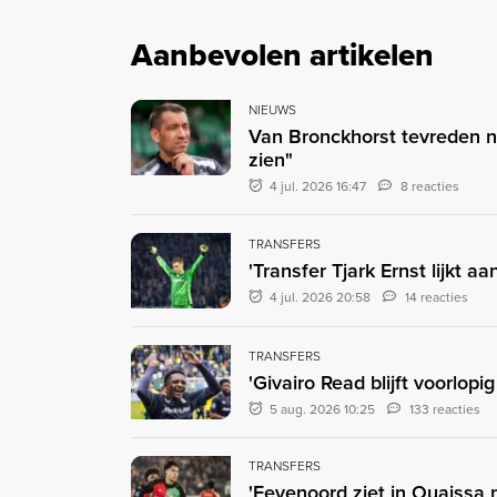
Aanbevolen artikelen
NIEUWS
Van Bronckhorst tevreden n
zien"
4 jul. 2026 16:47
8 reacties
TRANSFERS
'Transfer Tjark Ernst lijkt 
4 jul. 2026 20:58
14 reacties
TRANSFERS
'Givairo Read blijft voorlop
5 aug. 2026 10:25
133 reacties
TRANSFERS
'Feyenoord ziet in Ouaissa