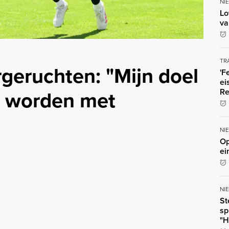
NI
Lo
va
TR
rgeruchten: "Mijn doel
'F
ei
e worden met
Re
NI
Op
ei
NI
St
sp
"H