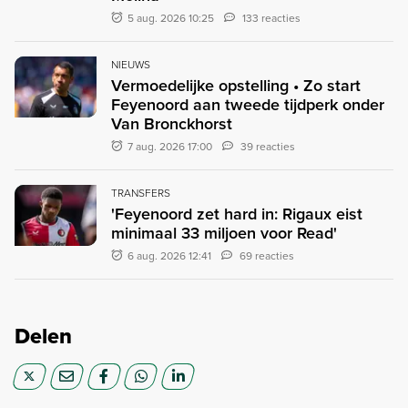
5 aug. 2026 10:25
133 reacties
NIEUWS
Vermoedelijke opstelling • Zo start
Feyenoord aan tweede tijdperk onder
Van Bronckhorst
7 aug. 2026 17:00
39 reacties
TRANSFERS
'Feyenoord zet hard in: Rigaux eist
minimaal 33 miljoen voor Read'
6 aug. 2026 12:41
69 reacties
Delen