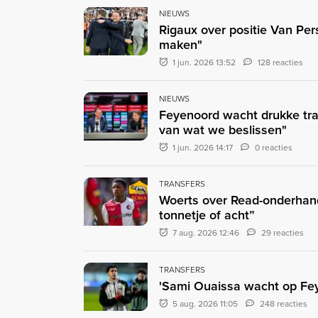
NIEUWS
Rigaux over positie Van Per
maken"
1 jun. 2026 13:52
128 reacties
NIEUWS
Feyenoord wacht drukke tra
van wat we beslissen"
1 jun. 2026 14:17
0 reacties
TRANSFERS
Woerts over Read-onderhand
tonnetje of acht”
7 aug. 2026 12:46
29 reacties
TRANSFERS
'Sami Ouaissa wacht op Fey
5 aug. 2026 11:05
248 reacties