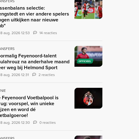
ANSFERS
ssenbalans selectie:
engstedt en vier andere spelers
gen uitkijken naar nieuwe
ub"
8 aug. 2026 12:53
14 reacties
ANSFERS
ormalig Feyenoord-talent
ulahrouz na anderhalve maand
OFFICIEEL
er weg bij Helmond Sport
8 aug. 2026 12:31
2 reacties
INIE
 Feyenoord Voetbalpool is
rug: voorspel, win unieke
ijzen en word dé
etbalgoeroe!
8 aug. 2026 12:30
0 reacties
ANSFERS