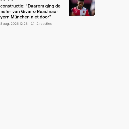
constructie: “Daarom ging de
ansfer van Givairo Read naar
yern München niet door”
8 aug. 2026 12:26
2 reacties