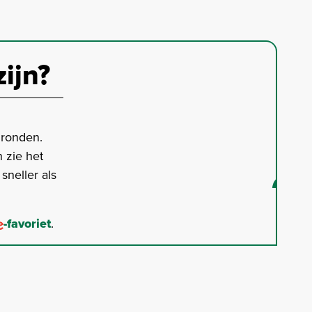
zijn?
gronden.
 zie het
neller als
-favoriet
.