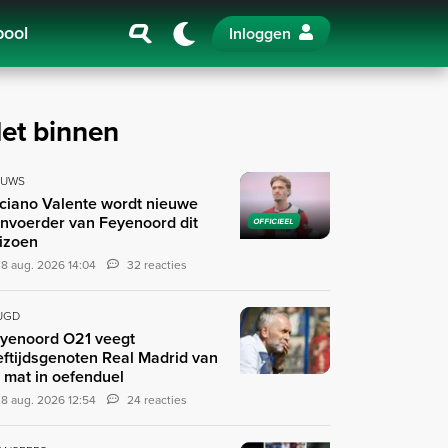
pool
Inloggen
et binnen
EUWS
ciano Valente wordt nieuwe
nvoerder van Feyenoord dit
OFFICIEEL
izoen
8 aug. 2026 14:04
32 reacties
UGD
yenoord O21 veegt
eftijdsgenoten Real Madrid van
 mat in oefenduel
8 aug. 2026 12:54
24 reacties