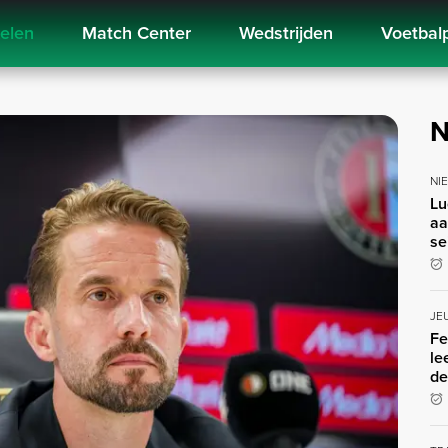
kelen
Match Center
Wedstrijden
Voetbal
N
NI
Lu
aa
se
JE
Fe
le
de