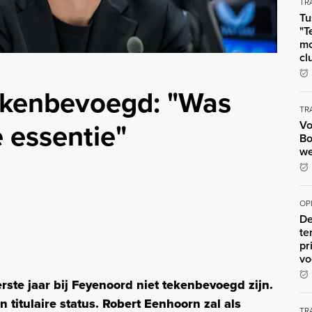
TR
Tu
"T
mo
cl
tekenbevoegd: "Was
TR
e essentie"
Vo
Bo
we
OP
De
te
pr
vo
erste jaar bij Feyenoord niet tekenbevoegd zijn.
 titulaire status. Robert Eenhoorn zal als
TR