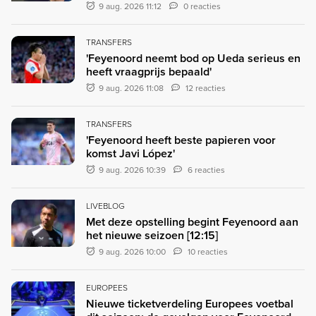
9 aug. 2026 11:12
0 reacties
TRANSFERS
'Feyenoord neemt bod op Ueda serieus en
heeft vraagprijs bepaald'
9 aug. 2026 11:08
12 reacties
TRANSFERS
'Feyenoord heeft beste papieren voor
komst Javi López'
9 aug. 2026 10:39
6 reacties
LIVEBLOG
Met deze opstelling begint Feyenoord aan
het nieuwe seizoen [12:15]
9 aug. 2026 10:00
10 reacties
EUROPEES
Nieuwe ticketverdeling Europees voetbal