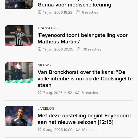
Genua voor medische keuring
19 jan. 2026 18:22
6 reacties
TRANSFERS
'Feyenoord toont belangstelling voor
Matheus Martins'
19 jan. 2026 20:35
39 reacties
NIEUWS
Van Bronckhorst over titelkans: "De
volle intentie is om op de Coolsingel te
staan"
7 aug. 2026 14:52
8 reacties
LIVEBLOG
Met deze opstelling begint Feyenoord
aan het nieuwe seizoen [12:15]
9 aug. 2026 10:00
10 reacties