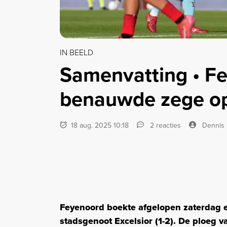
IN BEELD
Samenvatting • F
benauwde zege op 
18 aug. 2025 10:18
2 reacties
Dennis
Feyenoord boekte afgelopen zaterdag 
stadsgenoot Excelsior (1-2). De ploeg 