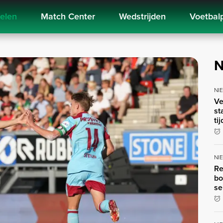
kelen
Match Center
Wedstrijden
Voetbal
N
NI
Ve
st
ti
NI
Re
bo
se