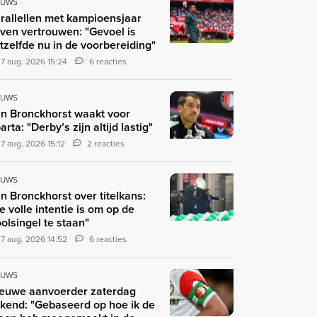
EUWS
rallellen met kampioensjaar
ven vertrouwen: "Gevoel is
tzelfde nu in de voorbereiding"
7 aug. 2026 15:24
6 reacties
EUWS
n Bronckhorst waakt voor
arta: "Derby’s zijn altijd lastig"
7 aug. 2026 15:12
2 reacties
EUWS
n Bronckhorst over titelkans:
e volle intentie is om op de
olsingel te staan"
7 aug. 2026 14:52
6 reacties
EUWS
euwe aanvoerder zaterdag
kend: "Gebaseerd op hoe ik de