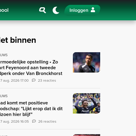
pool
Inloggen
et binnen
EUWS
rmoedelijke opstelling • Zo
art Feyenoord aan tweede
jdperk onder Van Bronckhorst
7 aug. 2026 17:00
23 reacties
EUWS
ad komt met positieve
odschap: "Lijkt erop dat ik dit
izoen hier blijf"
7 aug. 2026 16:05
26 reacties