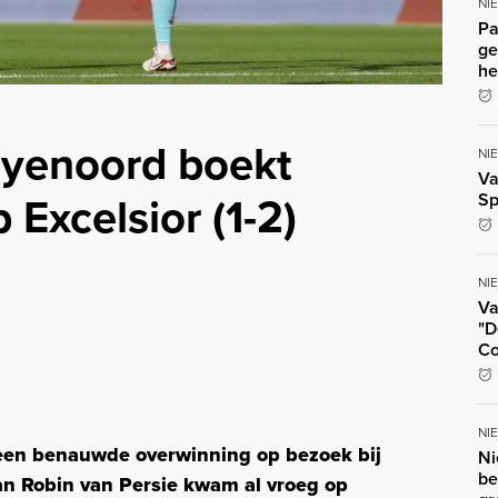
NI
Pa
ge
he
eyenoord boekt
NI
Va
Excelsior (1-2)
Sp
NI
Va
"D
Co
NI
een benauwde overwinning op bezoek bij
Ni
be
van Robin van Persie kwam al vroeg op