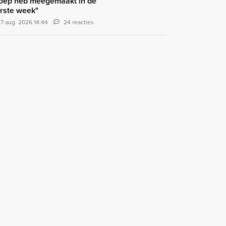
oep heb meegemaakt in de
rste week"
7 aug. 2026 14:44
24 reacties