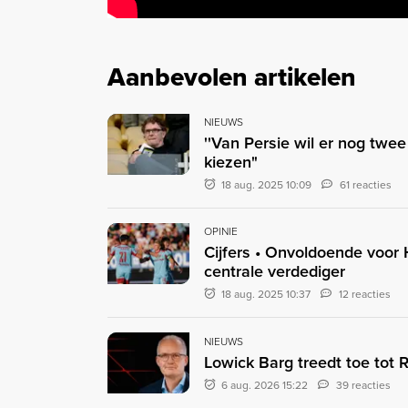
Aanbevolen artikelen
NIEUWS
''Van Persie wil er nog twee
kiezen"
18 aug. 2025 10:09
61 reacties
OPINIE
Cijfers • Onvoldoende voor
centrale verdediger
18 aug. 2025 10:37
12 reacties
NIEUWS
Lowick Barg treedt toe tot
6 aug. 2026 15:22
39 reacties