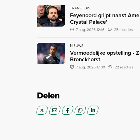
TRANSFERS
Feyenoord grijpt naast Ame
Crystal Palace'
7 aug. 2026 12:16
25 reacties
NIEUWS
Vermoedelijke opstelling • 
Bronckhorst
7 aug. 2026 17:00
22 reacties
Delen