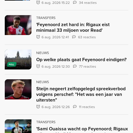
6 aug. 2026 15:22
34 reacties
TRANSFERS
'Feyenoord zet hard in: Rigaux eist
minimaal 33 miljoen voor Read'
6 aug. 2026 12:41
63 reacties
NIEUWS
Op welke plaats gaat Feyenoord eindigen?
POLL
6 aug. 2026 12:30
77 reacties
NIEUWS
Steijn negeert zelfopgelegd spreekverbod
volgens perschef: "Het was een jaar van
uitersten"
6 aug. 2026 12:26
11 reacties
TRANSFERS
'Sami Ouaissa wacht op Feyenoord; Rigaux