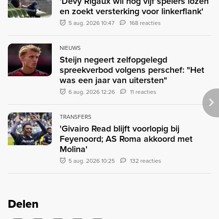
'Dévy Rigaux wil nog vijf spelers lozen
en zoekt versterking voor linkerflank'
5 aug. 2026 10:47
168 reacties
NIEUWS
Steijn negeert zelfopgelegd
spreekverbod volgens perschef: "Het
was een jaar van uitersten"
6 aug. 2026 12:26
11 reacties
TRANSFERS
'Givairo Read blijft voorlopig bij
Feyenoord; AS Roma akkoord met
Molina'
5 aug. 2026 10:25
132 reacties
Delen