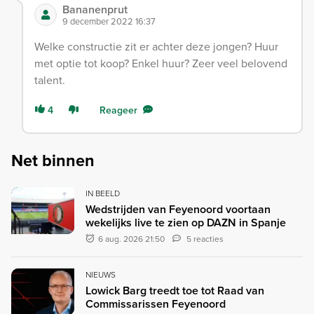
Bananenprut
9 december 2022 16:37
Welke constructie zit er achter deze jongen? Huur
met optie tot koop? Enkel huur? Zeer veel belovend
talent.
4
Reageer
Net binnen
IN BEELD
Wedstrijden van Feyenoord voortaan
wekelijks live te zien op DAZN in Spanje
6 aug. 2026 21:50
5 reacties
NIEUWS
Lowick Barg treedt toe tot Raad van
Commissarissen Feyenoord