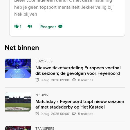
Beter voor iedereen denk ik. met deze instelling
heb je geen topsport mentaliteit .lekker veilig bij
Nek blijven
1
Reageer
Net binnen
EUROPEES
Nieuwe ticketverdeling Europees voetbal
dit seizoen; de gevolgen voor Feyenoord
9 aug. 2026 09:00
0 reacties
NIEUWS
Matchday • Feyenoord trapt nieuw seizoen
af met stadsderby op Het Kasteel
9 aug. 2026 00:00
5 reacties
TRANSFERS