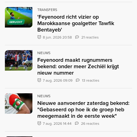
TRANSFERS
'Feyenoord richt vizier op
Marokkaanse goalgetter Tawfik
GERUCHT
Bentayeb'
8 jun. 2026 20:58
21 reacties
NIEUWS
Feyenoord maakt rugnummers
bekend: onder meer Zechiël krijgt
nieuw nummer
7 aug. 2026 09:09
13 reacties
NIEUWS
Nieuwe aanvoerder zaterdag bekend:
"Gebaseerd op hoe ik de groep heb
meegemaakt in de eerste week"
7 aug. 2026 14:44
26 reacties