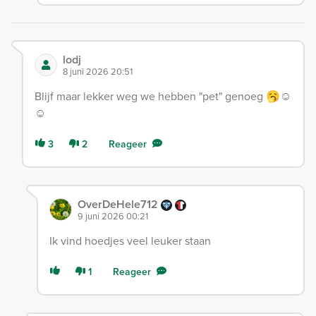
lodj
8 juni 2026 20:51
Blijf maar lekker weg we hebben "pet" genoeg 🥱☺️
☺️
3
2
Reageer
OverDeHele712
9 juni 2026 00:21
Ik vind hoedjes veel leuker staan
1
Reageer