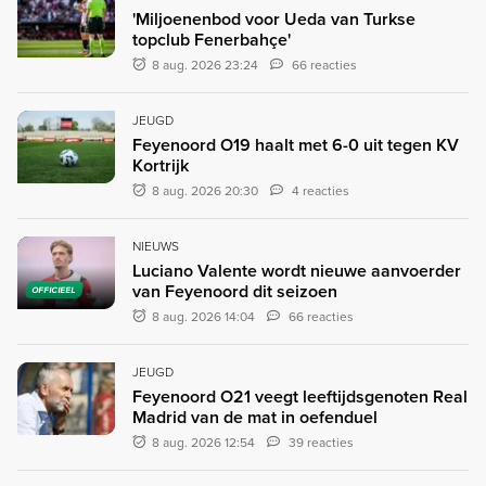
'Miljoenenbod voor Ueda van Turkse
topclub Fenerbahçe'
8 aug. 2026 23:24
66 reacties
JEUGD
Feyenoord O19 haalt met 6-0 uit tegen KV
Kortrijk
8 aug. 2026 20:30
4 reacties
NIEUWS
Luciano Valente wordt nieuwe aanvoerder
van Feyenoord dit seizoen
OFFICIEEL
8 aug. 2026 14:04
66 reacties
JEUGD
Feyenoord O21 veegt leeftijdsgenoten Real
Madrid van de mat in oefenduel
8 aug. 2026 12:54
39 reacties