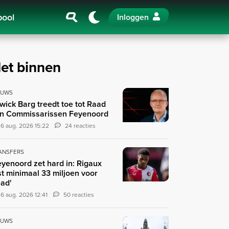
pool
Inloggen
et binnen
EUWS
wick Barg treedt toe tot Raad
n Commissarissen Feyenoord
6 aug. 2026 15:22
24 reacties
ANSFERS
eyenoord zet hard in: Rigaux
st minimaal 33 miljoen voor
ad'
6 aug. 2026 12:41
50 reacties
EUWS