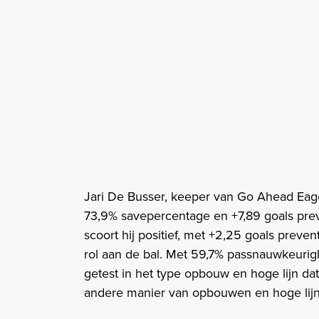
Jari De Busser, keeper van Go Ahead Eagel
73,9% savepercentage en +7,89 goals prev
scoort hij positief, met +2,25 goals preven
rol aan de bal. Met 59,7% passnauwkeurighe
getest in het type opbouw en hoge lijn d
andere manier van opbouwen en hoge lijn