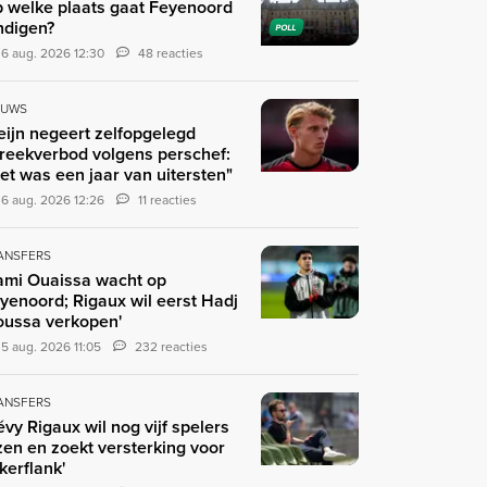
 welke plaats gaat Feyenoord
ndigen?
POLL
6 aug. 2026 12:30
48 reacties
EUWS
eijn negeert zelfopgelegd
reekverbod volgens perschef:
et was een jaar van uitersten"
6 aug. 2026 12:26
11 reacties
ANSFERS
ami Ouaissa wacht op
yenoord; Rigaux wil eerst Hadj
ussa verkopen'
5 aug. 2026 11:05
232 reacties
ANSFERS
évy Rigaux wil nog vijf spelers
zen en zoekt versterking voor
nkerflank'