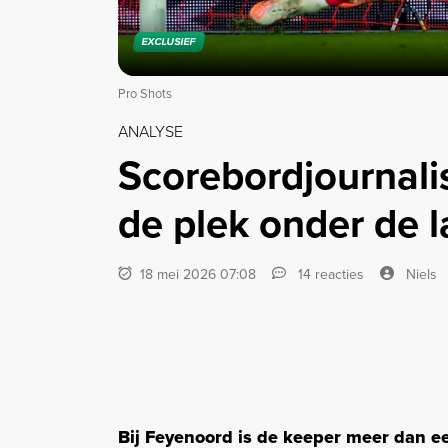
EXCLUSIEF
Pro Shots
ANALYSE
Scorebordjournali
de plek onder de l
18 mei 2026 07:08
14 reacties
Niels
Bij Feyenoord is de keeper meer dan e