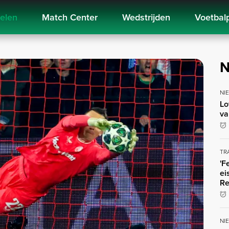
kelen
Match Center
Wedstrijden
Voetbal
N
NI
Lo
va
TR
'F
ei
Re
NI