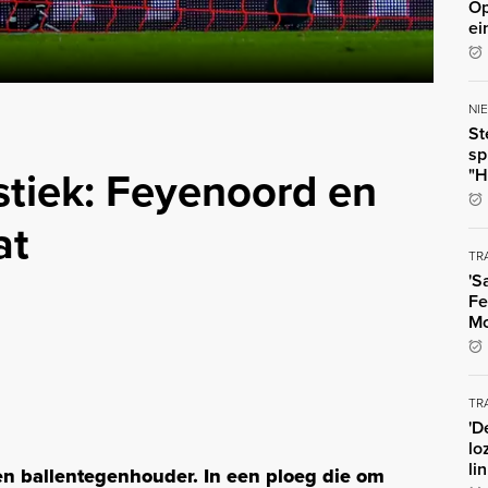
Op
ei
NI
St
sp
stiek: Feyenoord en
"H
at
TR
'S
Fe
Mo
TR
'D
lo
li
en ballentegenhouder. In een ploeg die om