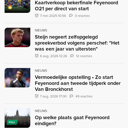
Kaartverkoop bekerfinale Feyenoord
O21 per direct van start
7 mei 2025 10:56
0 reacties
NIEUWS
Steijn negeert zelfopgelegd
spreekverbod volgens perschef: "Het
was een jaar van uitersten"
6 aug. 2026 12:26
12 reacties
NIEUWS
Vermoedelijke opstelling • Zo start
Feyenoord aan tweede tijdperk onder
Van Bronckhorst
7 aug. 2026 17:00
49 reacties
NIEUWS
Op welke plaats gaat Feyenoord
eindigen?
POLL