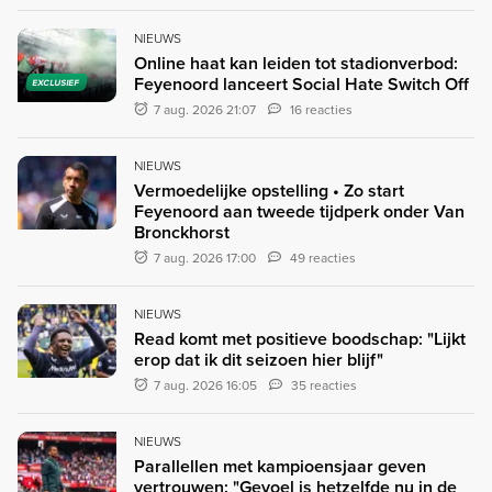
NIEUWS
Online haat kan leiden tot stadionverbod:
Feyenoord lanceert Social Hate Switch Off
EXCLUSIEF
7 aug. 2026 21:07
16 reacties
NIEUWS
Vermoedelijke opstelling • Zo start
Feyenoord aan tweede tijdperk onder Van
Bronckhorst
7 aug. 2026 17:00
49 reacties
NIEUWS
Read komt met positieve boodschap: "Lijkt
erop dat ik dit seizoen hier blijf"
7 aug. 2026 16:05
35 reacties
NIEUWS
Parallellen met kampioensjaar geven
vertrouwen: "Gevoel is hetzelfde nu in de