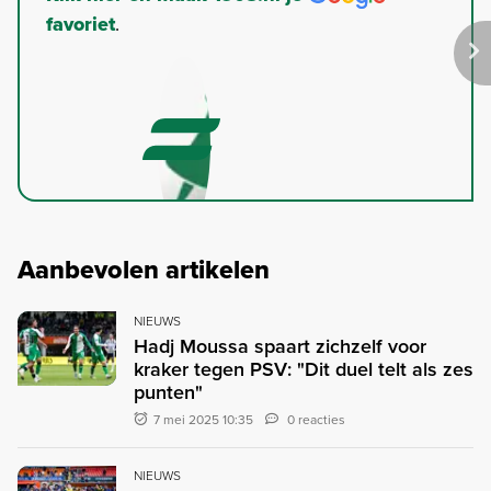
favoriet
.
Aanbevolen artikelen
NIEUWS
Hadj Moussa spaart zichzelf voor
kraker tegen PSV: "Dit duel telt als zes
punten"
7 mei 2025 10:35
0 reacties
NIEUWS