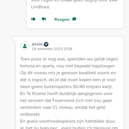
Lindhout.
Reageer
assia
29 november 2023 21:54
Toen pusic er nog was, speelden we gelijk tegen
fortuna en sparta, nou niet bepaald topploegen .
Op dit niveau mis je gewoon kwaliteit voorin en
dat is logisch, als je dat moet kopen ben je voor
twee goeie buitenspelers 30/40 miljoen kwijt.
En Te Kloese heeft duidelijk aangegeven voor
het seizoen dat Feyenoord zich niet zou gaan
versterken naar CL niveau, omdat het geld
ontbreekt.
En goeie voorhoedespelers zijn hartstikke duur,
je ziet nu Ivanusec , even buiten z'n blessure om,