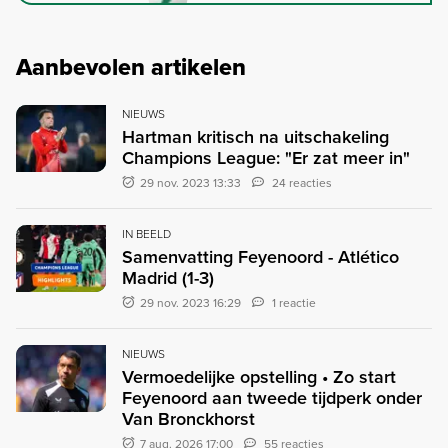
Aanbevolen artikelen
NIEUWS
Hartman kritisch na uitschakeling
Champions League: "Er zat meer in"
29 nov. 2023 13:33
24 reacties
IN BEELD
Samenvatting Feyenoord - Atlético
Madrid (1-3)
29 nov. 2023 16:29
1 reactie
NIEUWS
Vermoedelijke opstelling • Zo start
Feyenoord aan tweede tijdperk onder
Van Bronckhorst
7 aug. 2026 17:00
55 reacties