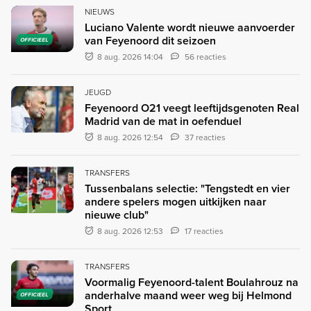
NIEUWS
Luciano Valente wordt nieuwe aanvoerder
van Feyenoord dit seizoen
OFFICIEEL
8 aug. 2026 14:04
56 reacties
JEUGD
Feyenoord O21 veegt leeftijdsgenoten Real
Madrid van de mat in oefenduel
8 aug. 2026 12:54
37 reacties
TRANSFERS
Tussenbalans selectie: "Tengstedt en vier
andere spelers mogen uitkijken naar
nieuwe club"
8 aug. 2026 12:53
17 reacties
TRANSFERS
Voormalig Feyenoord-talent Boulahrouz na
anderhalve maand weer weg bij Helmond
OFFICIEEL
Sport