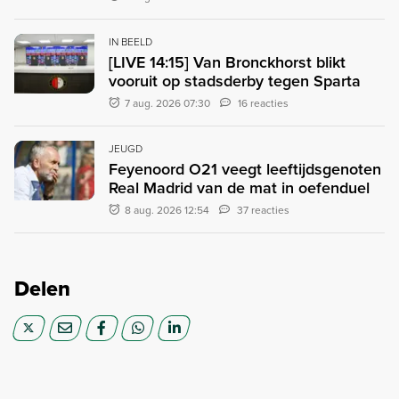
IN BEELD
[LIVE 14:15] Van Bronckhorst blikt
vooruit op stadsderby tegen Sparta
7 aug. 2026 07:30
16 reacties
JEUGD
Feyenoord O21 veegt leeftijdsgenoten
Real Madrid van de mat in oefenduel
8 aug. 2026 12:54
37 reacties
Delen