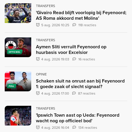
TRANSFERS
'Givairo Read blijft voorlopig bij Feyenoord;
AS Roma akkoord met Molina'
5 aug. 2026 10:25
118 reacties
TRANSFERS
Aymen Sliti verruilt Feyenoord op
huurbasis voor Excelsior
OFFICIEEL
4 aug. 2026 19:03
16 reacties
OPINIE
Schaken sluit na onrust aan bij Feyenoord
1: goede zaak of slecht signaal?
POLL
4 aug. 2026 17:00
87 reacties
TRANSFERS
'Ipswich Town aast op Ueda: Feyenoord
wacht nog op officieel bod'
4 aug. 2026 16:04
134 reacties