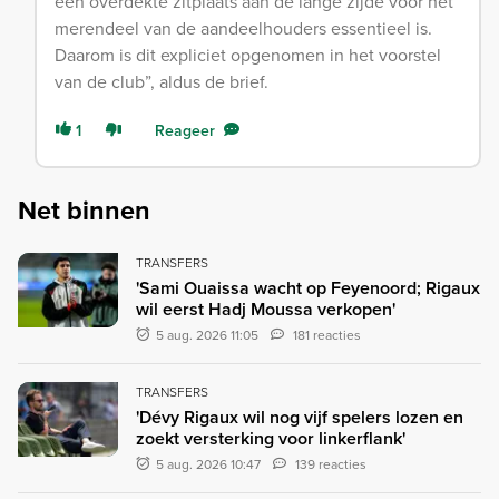
een overdekte zitplaats aan de lange zijde voor het
merendeel van de aandeelhouders essentieel is.
Daarom is dit expliciet opgenomen in het voorstel
van de club”, aldus de brief.
1
Reageer
Net binnen
TRANSFERS
'Sami Ouaissa wacht op Feyenoord; Rigaux
wil eerst Hadj Moussa verkopen'
5 aug. 2026 11:05
181 reacties
TRANSFERS
'Dévy Rigaux wil nog vijf spelers lozen en
zoekt versterking voor linkerflank'
5 aug. 2026 10:47
139 reacties