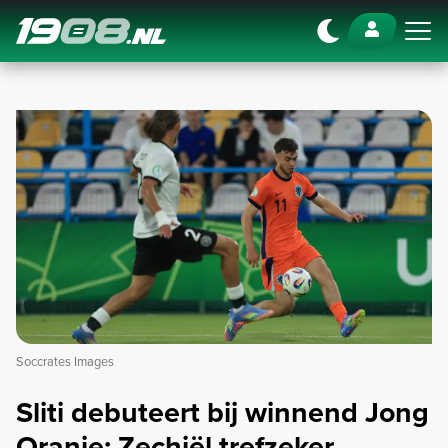
Navigation
Soccrates Images
Sliti debuteert bij winnend Jong
Oranje; Zechiël trefzeker