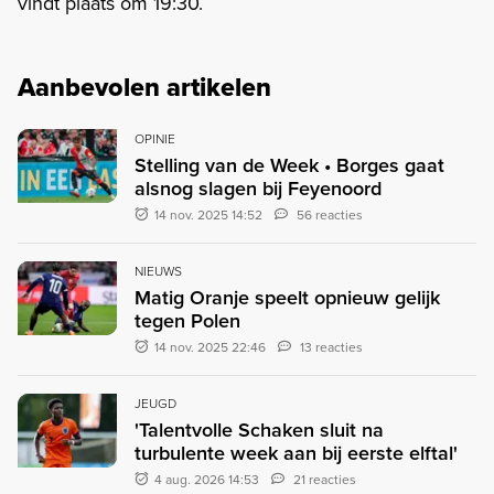
vindt plaats om 19:30.
Aanbevolen artikelen
OPINIE
Stelling van de Week • Borges gaat
alsnog slagen bij Feyenoord
14 nov. 2025 14:52
56 reacties
NIEUWS
Matig Oranje speelt opnieuw gelijk
tegen Polen
14 nov. 2025 22:46
13 reacties
JEUGD
'Talentvolle Schaken sluit na
turbulente week aan bij eerste elftal'
4 aug. 2026 14:53
21 reacties