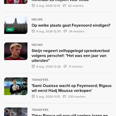
6 aug. 2026 12:41
42 reacties
NIEUWS
Op welke plaats gaat Feyenoord eindigen?
POLL
6 aug. 2026 12:30
34 reacties
NIEUWS
Steijn negeert zelfopgelegd spreekverbod
volgens perschef: "Het was een jaar van
uitersten"
6 aug. 2026 12:26
11 reacties
TRANSFERS
'Sami Ouaissa wacht op Feyenoord; Rigaux
wil eerst Hadj Moussa verkopen'
5 aug. 2026 11:05
230 reacties
TRANSFERS
'Dévy Rigaux wil nog vijf spelers lozen en