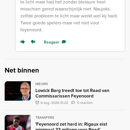
te licht maar had het zonder blessure heel
misschien gered waarschijnlijk niet. Naujoks
zelfde probleem te licht maar werkt wel kij hard.
Twee goede spelers maar net niet voor
feyenoord.
Reageer
Net binnen
NIEUWS
Lowick Barg treedt toe tot Raad van
Commissarissen Feyenoord
6 aug. 2026 15:22
5 reacties
TRANSFERS
'Feyenoord zet hard in: Rigaux eist
minimaal 33 miljoen voor Read'