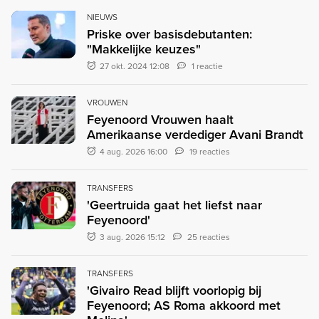
NIEUWS
Priske over basisdebutanten:
"Makkelijke keuzes"
27 okt. 2024 12:08
1 reactie
VROUWEN
Feyenoord Vrouwen haalt
Amerikaanse verdediger Avani Brandt
4 aug. 2026 16:00
19 reacties
TRANSFERS
'Geertruida gaat het liefst naar
Feyenoord'
3 aug. 2026 15:12
25 reacties
TRANSFERS
'Givairo Read blijft voorlopig bij
Feyenoord; AS Roma akkoord met