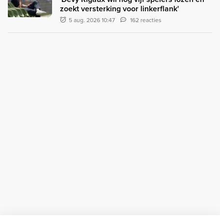
zoekt versterking voor linkerflank'
5 aug. 2026 10:47
162 reacties