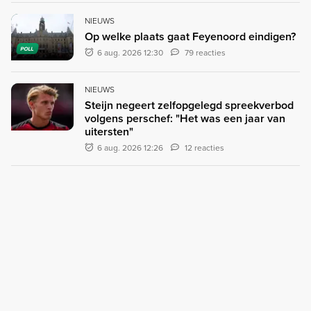
NIEUWS
Op welke plaats gaat Feyenoord eindigen?
POLL
6 aug. 2026 12:30
79 reacties
NIEUWS
Steijn negeert zelfopgelegd spreekverbod
volgens perschef: "Het was een jaar van
uitersten"
6 aug. 2026 12:26
12 reacties