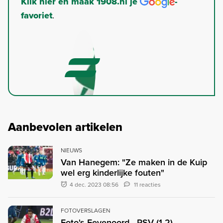
Klik hier en maak 1908.nl je
-
favoriet
.
Aanbevolen artikelen
NIEUWS
Van Hanegem: "Ze maken in de Kuip
wel erg kinderlijke fouten"
4 dec. 2023 08:56
11 reacties
FOTOVERSLAGEN
Foto's Feyenoord - PSV (1-2)