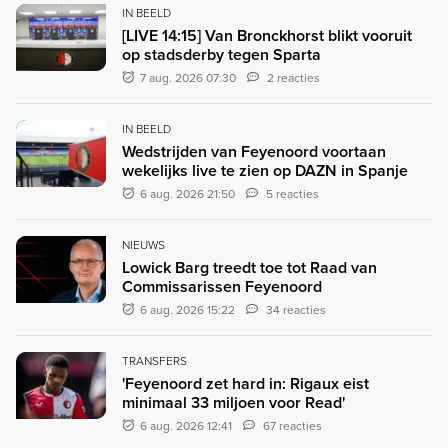
IN BEELD
[LIVE 14:15] Van Bronckhorst blikt vooruit
op stadsderby tegen Sparta
7 aug. 2026 07:30
2 reacties
IN BEELD
Wedstrijden van Feyenoord voortaan
wekelijks live te zien op DAZN in Spanje
6 aug. 2026 21:50
5 reacties
NIEUWS
Lowick Barg treedt toe tot Raad van
Commissarissen Feyenoord
6 aug. 2026 15:22
34 reacties
TRANSFERS
'Feyenoord zet hard in: Rigaux eist
minimaal 33 miljoen voor Read'
6 aug. 2026 12:41
67 reacties