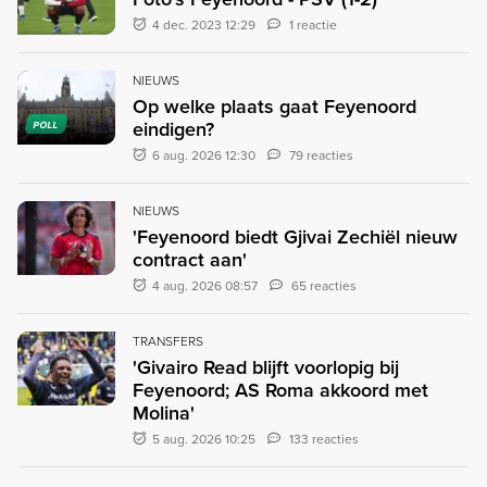
4 dec. 2023 12:29
1 reactie
NIEUWS
Op welke plaats gaat Feyenoord
eindigen?
POLL
6 aug. 2026 12:30
79 reacties
NIEUWS
'Feyenoord biedt Gjivai Zechiël nieuw
contract aan'
4 aug. 2026 08:57
65 reacties
TRANSFERS
'Givairo Read blijft voorlopig bij
Feyenoord; AS Roma akkoord met
Molina'
5 aug. 2026 10:25
133 reacties