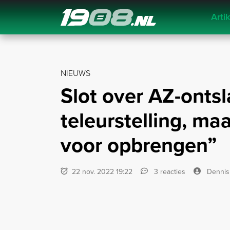
Arti
Navigation
NIEUWS
Slot over AZ-onts
teleurstelling, ma
voor opbrengen”
22 nov. 2022 19:22
3 reacties
Dennis