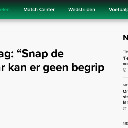
kelen
Match Center
Wedstrijden
Voetbal
N
lag: “Snap de
TR
'F
ar kan er geen begrip
vo
NI
On
st
la
NI