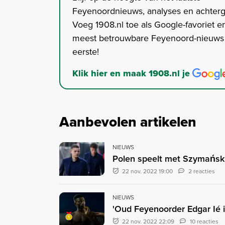
Feyenoordnieuws, analyses en achter
Voeg 1908.nl toe als Google-favoriet en
meest betrouwbare Feyenoord-nieuws s
eerste!
Klik hier en maak 1908.nl je
Aanbevolen artikelen
NIEUWS
Polen speelt met Szymański 
22 nov. 2022 19:00
2 reacties
NIEUWS
'Oud Feyenoorder Edgar Ié in
22 nov. 2022 22:09
10 reacties