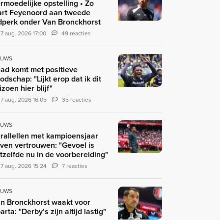
rmoedelijke opstelling • Zo
art Feyenoord aan tweede
jdperk onder Van Bronckhorst
7 aug. 2026 17:00
49 reacties
EUWS
ad komt met positieve
odschap: "Lijkt erop dat ik dit
izoen hier blijf"
7 aug. 2026 16:05
35 reacties
EUWS
rallellen met kampioensjaar
ven vertrouwen: "Gevoel is
tzelfde nu in de voorbereiding"
7 aug. 2026 15:24
7 reacties
EUWS
n Bronckhorst waakt voor
arta: "Derby’s zijn altijd lastig"