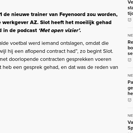
Ve
st
ti
1 de nieuwe trainer van Feyenoord zou worden,
e werkgever AZ. Slot heeft het moeilijk gehad
id in de podcast
‘Met open vizier’
.
NI
Re
taalde voetbal werd iemand ontslagen, omdat die
bo
l hij een aflopend contract had”, zo begint Slot.
se
e met doorlopende contracten gesprekken voeren
ct heb een gesprek gehad, en dat was de reden van
NI
Pa
ge
he
NI
Va
Sp