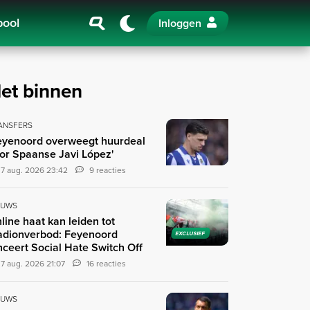
pool
Inloggen
et binnen
ANSFERS
eyenoord overweegt huurdeal
or Spaanse Javi López'
7 aug. 2026 23:42
9 reacties
EUWS
line haat kan leiden tot
adionverbod: Feyenoord
EXCLUSIEF
nceert Social Hate Switch Off
7 aug. 2026 21:07
16 reacties
EUWS