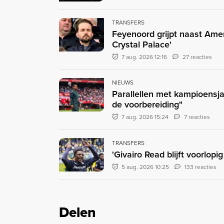
TRANSFERS
Feyenoord grijpt naast Ame
Crystal Palace'
7 aug. 2026 12:16
27 reacties
NIEUWS
Parallellen met kampioensja
de voorbereiding"
7 aug. 2026 15:24
7 reacties
TRANSFERS
'Givairo Read blijft voorlop
5 aug. 2026 10:25
133 reacties
Delen