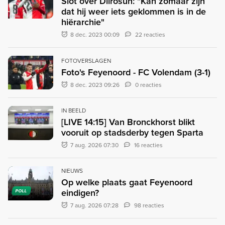
Slot over Dilrosun: "Kan zomaar zijn
dat hij weer iets geklommen is in de
hiërarchie"
8 dec. 2023 00:09
22 reacties
FOTOVERSLAGEN
Foto's Feyenoord - FC Volendam (3-1)
8 dec. 2023 09:26
0 reacties
IN BEELD
[LIVE 14:15] Van Bronckhorst blikt
vooruit op stadsderby tegen Sparta
7 aug. 2026 07:30
16 reacties
NIEUWS
Op welke plaats gaat Feyenoord
eindigen?
POLL
7 aug. 2026 07:28
98 reacties