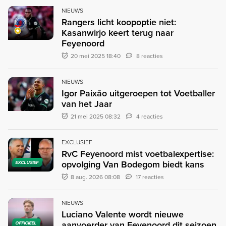
NIEUWS
Rangers licht koopoptie niet:
Kasanwirjo keert terug naar
Feyenoord
20 mei 2025 18:40
8 reacties
NIEUWS
Igor Paixão uitgeroepen tot Voetballer
van het Jaar
21 mei 2025 08:32
4 reacties
EXCLUSIEF
RvC Feyenoord mist voetbalexpertise:
opvolging Van Bodegom biedt kans
EXCLUSIEF
8 aug. 2026 08:08
17 reacties
NIEUWS
Luciano Valente wordt nieuwe
aanvoerder van Feyenoord dit seizoen
OFFICIEEL