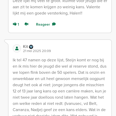
Deze lijkt mij veel te groot. Ruimte voor jeugd die er
aan zit te komen krijgen zo weinig kans. Valente
lijkt mij een goede versterking, Halen!!
1
Reageer
Kit
21 mei 2025 20:09
Ik tel 47 namen op deze lijst, Steijn komt er nog bij
en ik mis hier de jeugd die wel al reserve stond, dus
we lopen flink boven de 50 spelers. Dat is onzin en
onwerkbaar en uit heel gewoon menselijk oogpunt
deugt het ook al niet: jonge jongens die misschien
12 of 13 jaar lang kans op een carrière maken, kun je
niet twee jaar doelloos rond laten hangen. Wat het
om welke reden al niet redt: (Ivanusec, vd Belt,
Carranza, Nadje) geef ze een kans elders. Wat in de
verhuur niet draaide: idem dito. Wat gehuurd is,