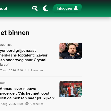
pool
Inloggen
et binnen
ANSFERS
yenoord grijpt naast
erikaans toptalent: 'Zavier
zo onderweg naar Crystal
lace'
7 aug. 2026 12:16
2 reacties
EUWS
 Ahmadi over nieuwe
nvoerder: “Als het niet loopt
llen de mensen naar jou kijken”
7 aug. 2026 11:59
0 reacties