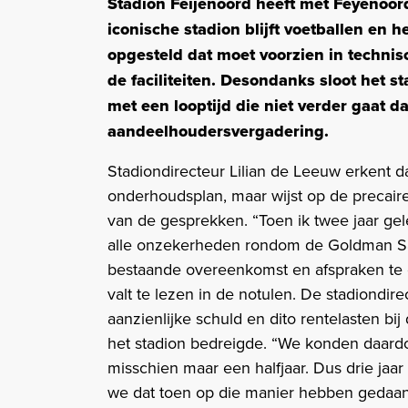
Stadion Feijenoord heeft met Feyenoord
iconische stadion blijft voetballen en 
opgesteld dat moet voorzien in techni
de faciliteiten. Desondanks sloot het
met een looptijd die niet verder gaat d
aandeelhoudersvergadering.
Stadiondirecteur Lilian de Leeuw erkent dat 
onderhoudsplan, maar wijst op de precaire 
van de gesprekken. “Toen ik twee jaar gel
alle onzekerheden rondom de Goldman Sa
bestaande overeenkomst en afspraken te c
valt te lezen in de notulen. De stadiondir
aanzienlijke schuld en dito rentelasten bi
het stadion bedreigde. “We konden daardoo
misschien maar een halfjaar. Dus drie jaar
we dat toen op die manier hebben gedaa