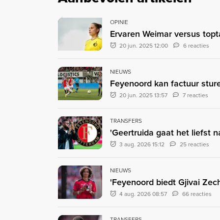
OPINIE
Ervaren Weimar versus topt
20 jun. 2025 12:00
6 reacties
NIEUWS
Feyenoord kan factuur stur
20 jun. 2025 13:57
7 reacties
TRANSFERS
'Geertruida gaat het liefst 
3 aug. 2026 15:12
25 reacties
NIEUWS
'Feyenoord biedt Gjivai Zec
4 aug. 2026 08:57
66 reacties
TRANSFERS