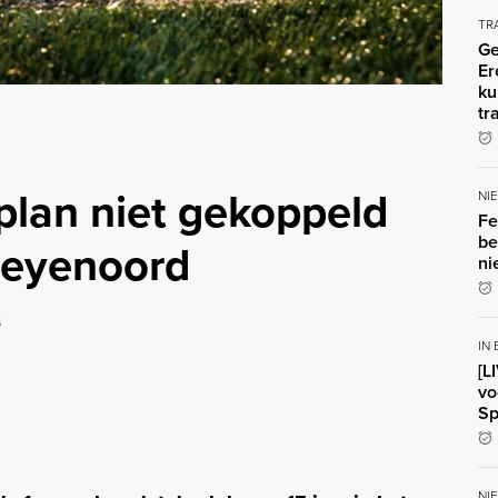
TR
Ge
Er
ku
tr
plan niet gekoppeld
NI
Fe
be
Feyenoord
ni
s
IN
[L
vo
Sp
NI