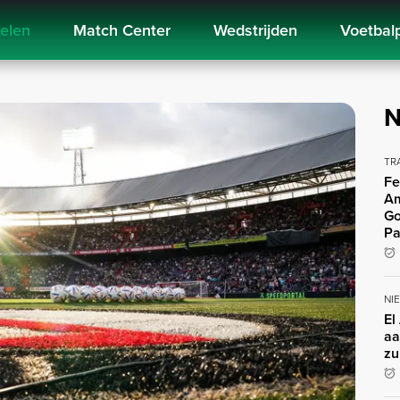
kelen
Match Center
Wedstrijden
Voetbal
N
TR
Fe
Am
Go
Pa
NI
El
aa
zu