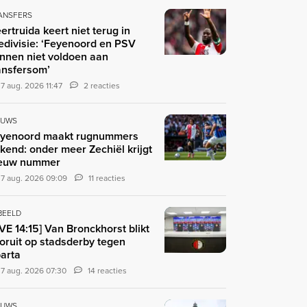
ANSFERS
ertruida keert niet terug in
edivisie: ‘Feyenoord en PSV
nnen niet voldoen aan
ansfersom’
7 aug. 2026 11:47
2 reacties
EUWS
yenoord maakt rugnummers
kend: onder meer Zechiël krijgt
euw nummer
7 aug. 2026 09:09
11 reacties
 BEELD
IVE 14:15] Van Bronckhorst blikt
oruit op stadsderby tegen
arta
7 aug. 2026 07:30
14 reacties
EUWS