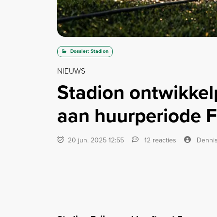
Dossier: Stadion
NIEUWS
Stadion ontwikkel
aan huurperiode 
20 jun. 2025 12:55
12 reacties
Denni