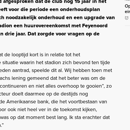
 afgesproken dat de club nog 15 jaar in het
Op
heeft voor die periode een onderhoudsplan
ei
sch noodzakelijk onderhoud en een upgrade van
 stadion een huurovereenkomst met Feyenoord
an drie jaar. Dat zorgde voor vragen op de
de looptijd kort is in relatie tot het
situatie waarin het stadion zich bevond ten tijde
eden aantrad, speelde dit al. Wij hebben toen met
chs lening gemeend dat het beter was om de
ontinueren en niet alles overhoop te gooien”, zo
ecteur doelt daarmee op de destijds nog
j de Amerikaanse bank, die het voortbestaan van
r ook niet heel ver in de toekomst kijken,
 was op dat moment best lang. Ik sta erachter dat
n.”