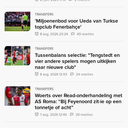
TRANSFERS
'Miljoenenbod voor Ueda van Turkse
topclub Fenerbahçe'
8 aug. 2026 23:24
49 reacties
TRANSFERS
Tussenbalans selectie: "Tengstedt en
vier andere spelers mogen uitkijken
naar nieuwe club"
8 aug. 2026 12:53
24 reacties
TRANSFERS
Woerts over Read-onderhandeling met
AS Roma: “Bij Feyenoord zit-ie op een
tonnetje of acht”
7 aug. 2026 12:46
29 reacties