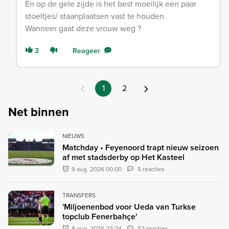
En op de gele zijde is het best moeilijk een paar
stoeltjes/ staanplaatsen vast te houden.
Wanneer gaat deze vrouw weg ?
3
Reageer
‹
›
1
2
Net binnen
NIEUWS
Matchday • Feyenoord trapt nieuw seizoen
af met stadsderby op Het Kasteel
9 aug. 2026 00:00
5 reacties
TRANSFERS
'Miljoenenbod voor Ueda van Turkse
topclub Fenerbahçe'
8 aug. 2026 23:24
52 reacties