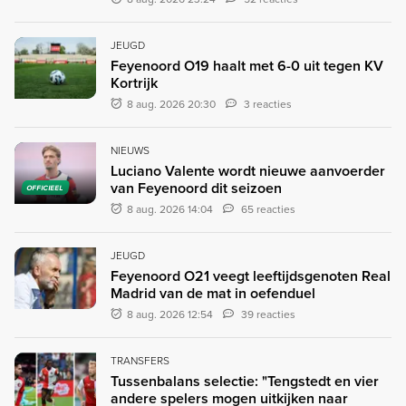
JEUGD
Feyenoord O19 haalt met 6-0 uit tegen KV
Kortrijk
8 aug. 2026 20:30
3 reacties
NIEUWS
Luciano Valente wordt nieuwe aanvoerder
van Feyenoord dit seizoen
OFFICIEEL
8 aug. 2026 14:04
65 reacties
JEUGD
Feyenoord O21 veegt leeftijdsgenoten Real
Madrid van de mat in oefenduel
8 aug. 2026 12:54
39 reacties
TRANSFERS
Tussenbalans selectie: "Tengstedt en vier
andere spelers mogen uitkijken naar