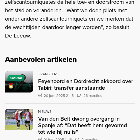
zelfscantourniquetes de hele toe- en doorstroom van
het stadion veranderen. “Want we doen pilots met
onder andere zelfscantourniquets en we merken dat
de wachttijden daardoor langer worden”, zo besluit
De Leeuw.
Aanbevolen artikelen
TRANSFERS
PRIMEUR
Feyenoord en Dordrecht akkoord over
Tabiri: transfer aanstaande
20 jun. 2025 21:15
26 reacties
NIEUWS
Van den Belt dwong overgang in
Spanje af: “Dat heeft hem gevormd
tot wie hij nu is”
21 jun. 2025 11:16
2 reacties