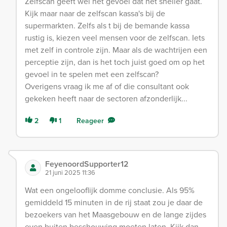
Zelfscan geeft wel het gevoel dat het sneller gaat.
Kijk maar naar de zelfscan kassa's bij de
supermarkten. Zelfs als t bij de bemande kassa
rustig is, kiezen veel mensen voor de zelfscan. Iets
met zelf in controle zijn. Maar als de wachtrijen een
perceptie zijn, dan is het toch juist goed om op het
gevoel in te spelen met een zelfscan?
Overigens vraag ik me af of die consultant ook
gekeken heeft naar de sectoren afzonderlijk...
2
1
Reageer
FeyenoordSupporter12
21 juni 2025 11:36
Wat een ongelooflijk domme conclusie. Als 95%
gemiddeld 15 minuten in de rij staat zou je daar de
bezoekers van het Maasgebouw en de lange zijdes
even buiten beschouwing moeten laten. Kijk dan