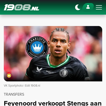
Navigation
VK Sportphoto | Edit 1908.nl
TRANSFERS
Feyenoord verkoopt Stengs aan