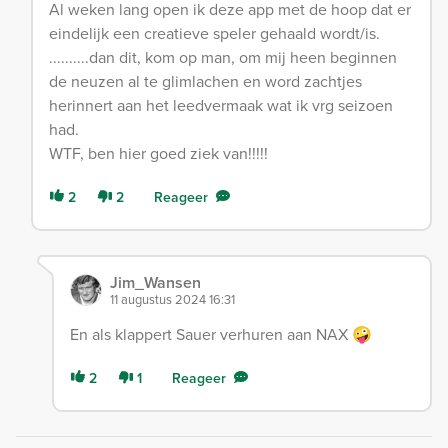
Al weken lang open ik deze app met de hoop dat er
eindelijk een creatieve speler gehaald wordt/is.
..........dan dit, kom op man, om mij heen beginnen
de neuzen al te glimlachen en word zachtjes
herinnert aan het leedvermaak wat ik vrg seizoen
had.
WTF, ben hier goed ziek van!!!!!
2
2
Reageer
Jim_Wansen
11 augustus 2024 16:31
En als klappert Sauer verhuren aan NAX 🤪
2
1
Reageer