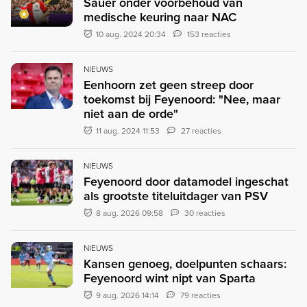
Sauer onder voorbehoud van
medische keuring naar NAC
10 aug. 2024 20:34
153 reacties
NIEUWS
Eenhoorn zet geen streep door
toekomst bij Feyenoord: "Nee, maar
niet aan de orde"
11 aug. 2024 11:53
27 reacties
NIEUWS
Feyenoord door datamodel ingeschat
als grootste titeluitdager van PSV
8 aug. 2026 09:58
30 reacties
NIEUWS
Kansen genoeg, doelpunten schaars:
Feyenoord wint nipt van Sparta
9 aug. 2026 14:14
79 reacties