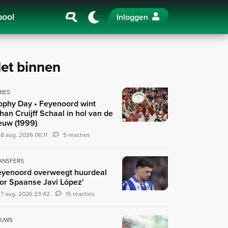
pool
Inloggen
et binnen
RIES
ophy Day • Feyenoord wint
han Cruijff Schaal in hol van de
euw (1999)
8 aug. 2026 06:11
5 reacties
ANSFERS
eyenoord overweegt huurdeal
or Spaanse Javi López'
7 aug. 2026 23:42
15 reacties
EUWS