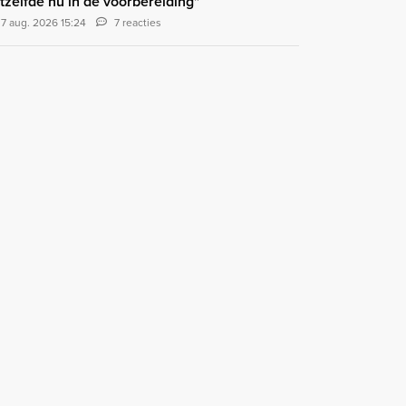
tzelfde nu in de voorbereiding"
7 aug. 2026 15:24
7 reacties