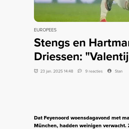
EUROPEES
Stengs en Hartma
Driessen: "Valentij
23 jan. 2025 14:48
9 reacties
Stan
Dat Feyenoord woensdagavond met maar
München, hadden weinigen verwacht. Zo