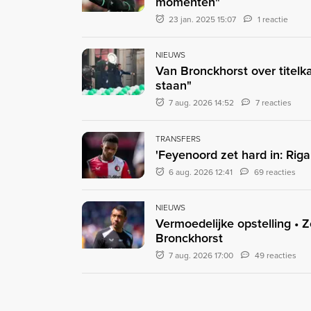
momenten"
23 jan. 2025 15:07
1 reactie
NIEUWS
Van Bronckhorst over titelka
staan"
7 aug. 2026 14:52
7 reacties
TRANSFERS
'Feyenoord zet hard in: Rig
6 aug. 2026 12:41
69 reacties
NIEUWS
Vermoedelijke opstelling • 
Bronckhorst
7 aug. 2026 17:00
49 reacties