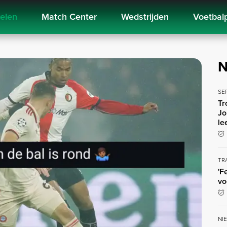
kelen
Match Center
Wedstrijden
Voetbal
N
SE
Tr
Jo
le
TR
'F
vo
NI