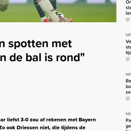
On
st
la
NI
n spotten met
Ve
st
n de bal is rond"
ti
NI
Re
bo
se
NI
 liefst 3-0 zou af rekenen met Bayern
Pa
ge
 ook Driessen niet, die tijdens de