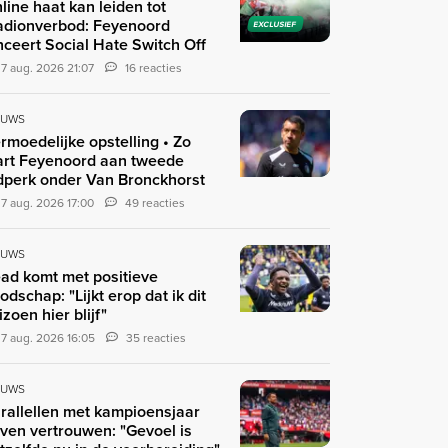
line haat kan leiden tot
adionverbod: Feyenoord
EXCLUSIEF
nceert Social Hate Switch Off
7 aug. 2026 21:07
16 reacties
EUWS
rmoedelijke opstelling • Zo
art Feyenoord aan tweede
jdperk onder Van Bronckhorst
7 aug. 2026 17:00
49 reacties
EUWS
ad komt met positieve
odschap: "Lijkt erop dat ik dit
izoen hier blijf"
7 aug. 2026 16:05
35 reacties
EUWS
rallellen met kampioensjaar
ven vertrouwen: "Gevoel is