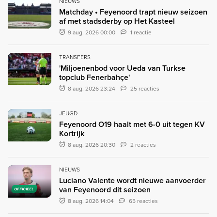
NIEUWS
Matchday • Feyenoord trapt nieuw seizoen
af met stadsderby op Het Kasteel
9 aug. 2026 00:00
1 reactie
TRANSFERS
'Miljoenenbod voor Ueda van Turkse
topclub Fenerbahçe'
8 aug. 2026 23:24
25 reacties
JEUGD
Feyenoord O19 haalt met 6-0 uit tegen KV
Kortrijk
8 aug. 2026 20:30
2 reacties
NIEUWS
Luciano Valente wordt nieuwe aanvoerder
van Feyenoord dit seizoen
OFFICIEEL
8 aug. 2026 14:04
65 reacties