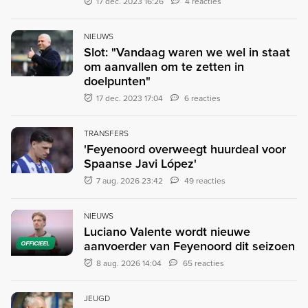
17 dec. 2023 16:26
4 reacties
NIEUWS
Slot: "Vandaag waren we wel in staat
om aanvallen om te zetten in
doelpunten"
17 dec. 2023 17:04
6 reacties
TRANSFERS
'Feyenoord overweegt huurdeal voor
Spaanse Javi López'
7 aug. 2026 23:42
49 reacties
NIEUWS
Luciano Valente wordt nieuwe
aanvoerder van Feyenoord dit seizoen
OFFICIEEL
8 aug. 2026 14:04
65 reacties
JEUGD