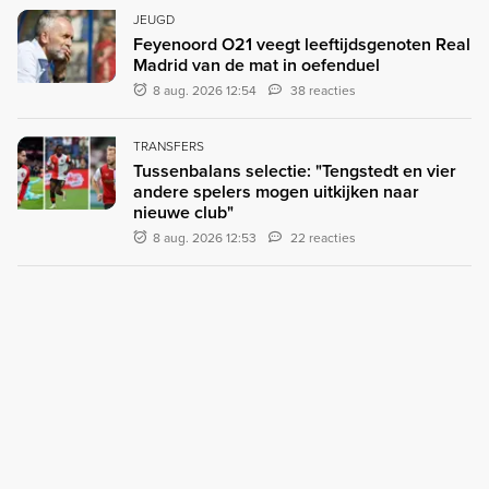
JEUGD
Feyenoord O21 veegt leeftijdsgenoten Real
Madrid van de mat in oefenduel
8 aug. 2026 12:54
38 reacties
TRANSFERS
Tussenbalans selectie: "Tengstedt en vier
andere spelers mogen uitkijken naar
nieuwe club"
8 aug. 2026 12:53
22 reacties