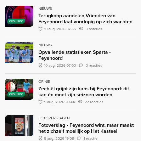
NIEUWS
Terugkoop aandelen Vrienden van
Feyenoord laat voorlopig op zich wachten
EXCLUSIEF
10 aug. 2026 07:56
3 reacties
NIEUWS
Opvallende statistieken Sparta -
Feyenoord
10 aug. 2026 07:00
0 reacties
OPINIE
Zechiël grijpt zijn kans bij Feyenoord: dit
kan én moet zijn seizoen worden
EXCLUSIEF
9 aug. 2026 20:44
22 reacties
FOTOVERSLAGEN
Fotoverslag • Feyenoord wint, maar maakt
het zichzelf moeilijk op Het Kasteel
9 aug. 2026 19:08
1 reactie