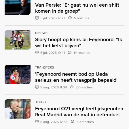
Van Persie: "Er gaat nu wel een shift
komen in de groep"
5 jul. 2025 17:27
5 reacties
NIEUWS
Slory hoopt op kans bij Feyenoord: "Ik
wil het liefst blijven"
5 jul. 2025 19:41
14 reacties
TRANSFERS
'Feyenoord neemt bod op Ueda
serieus en heeft vraagprijs bepaald'
9 aug. 2026 11:08
27 reacties
JEUGD
Feyenoord O21 veegt leeftijdsgenoten
Real Madrid van de mat in oefenduel
8 aug. 2026 12:54
40 reacties