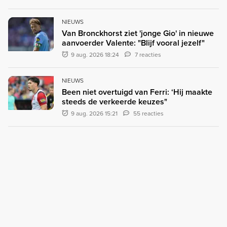
NIEUWS
Van Bronckhorst ziet 'jonge Gio' in nieuwe
aanvoerder Valente: "Blijf vooral jezelf"
9 aug. 2026 18:24
7 reacties
NIEUWS
Been niet overtuigd van Ferri: ‘Hij maakte
steeds de verkeerde keuzes"
9 aug. 2026 15:21
55 reacties