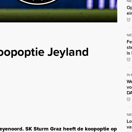
NI
Op
ei
NI
Fe
koopoptie Jeyland
st
is
IN
We
vo
DA
NI
Lo
va
j Feyenoord. SK Sturm Graz heeft de koopoptie op