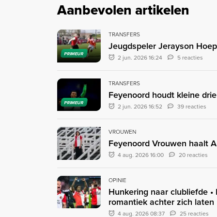
Aanbevolen artikelen
TRANSFERS
Jeugdspeler Jerayson Hoepe
PRIMEUR
2 jun. 2026 16:24
5 reacties
TRANSFERS
Feyenoord houdt kleine drie
PRIMEUR
2 jun. 2026 16:52
39 reacties
VROUWEN
Feyenoord Vrouwen haalt A
4 aug. 2026 16:00
20 reacties
OPINIE
Hunkering naar clubliefde •
romantiek achter zich laten
4 aug. 2026 08:37
25 reacties