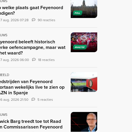
EUWS
 welke plaats gaat Feyenoord
ndigen?
POLL
7 aug. 2026 07:28
90 reacties
EUWS
yenoord beleeft historisch
erke oefencampagne, maar wat
ANALYSE
 het waard?
7 aug. 2026 06:00
18 reacties
 BEELD
dstrijden van Feyenoord
ortaan wekelijks live te zien op
ZN in Spanje
6 aug. 2026 21:50
5 reacties
EUWS
wick Barg treedt toe tot Raad
n Commissarissen Feyenoord