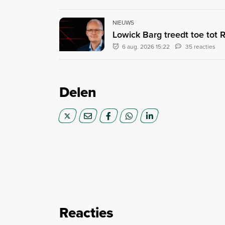
NIEUWS
Lowick Barg treedt toe tot
6 aug. 2026 15:22
35 reacties
Delen
Reacties