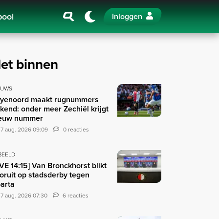
pool
Inloggen
et binnen
EUWS
yenoord maakt rugnummers
kend: onder meer Zechiël krijgt
euw nummer
7 aug. 2026 09:09
0 reacties
 BEELD
IVE 14:15] Van Bronckhorst blikt
oruit op stadsderby tegen
arta
7 aug. 2026 07:30
6 reacties