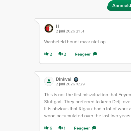
Aanmeld
H
2 juni 2026 21:51
Wanbeleid houdt maar niet op
2
2
Reageer
Dinkvall
2 juni 2026 18:29
This is not the first misvaluation that F
Stuttgart. They preferred to keep Deijl over
It is obvious that Rigaux had a lot of work a
wood accumulated over the last two years
6
1
Reageer