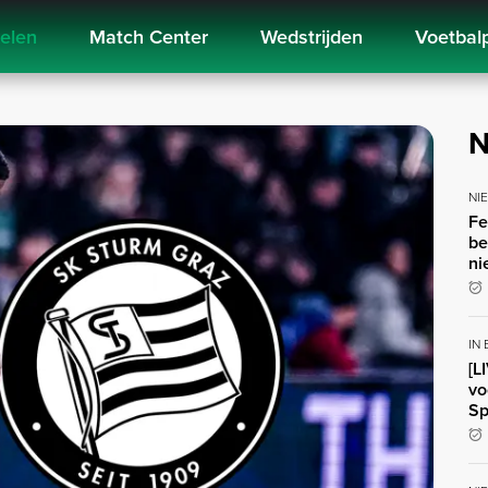
kelen
Match Center
Wedstrijden
Voetbal
N
NI
Fe
be
ni
IN
[L
vo
Sp