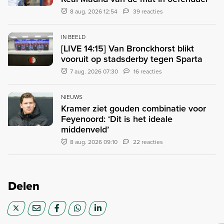
8 aug. 2026 12:54
39 reacties
IN BEELD
[LIVE 14:15] Van Bronckhorst blikt
vooruit op stadsderby tegen Sparta
7 aug. 2026 07:30
16 reacties
NIEUWS
Kramer ziet gouden combinatie voor
Feyenoord: ‘Dit is het ideale
middenveld’
8 aug. 2026 09:10
22 reacties
Delen