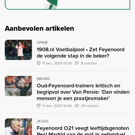
Aanbevolen artikelen
OPINIE
1908.nl Voetbalpool • Zet Feyenoord
de volgende stap in de beker?
17 dec. 2025 10:30
8 reacties
NIEUWS
Oud-Feyenoord-trainers kritisch en
begripvol over Van Persie: ‘Dan vinden
mensen je een praatjesmaker’
17 dec. 2025 14:45
20 reacties
JEUGD
Feyenoord O21 veegt leeftijdsgenoten
Real Madrid van de mat in oefenduel