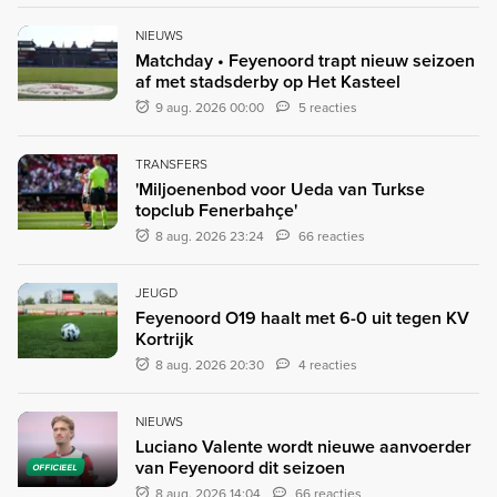
NIEUWS
Matchday • Feyenoord trapt nieuw seizoen
af met stadsderby op Het Kasteel
9 aug. 2026 00:00
5 reacties
TRANSFERS
'Miljoenenbod voor Ueda van Turkse
topclub Fenerbahçe'
8 aug. 2026 23:24
66 reacties
JEUGD
Feyenoord O19 haalt met 6-0 uit tegen KV
Kortrijk
8 aug. 2026 20:30
4 reacties
NIEUWS
Luciano Valente wordt nieuwe aanvoerder
van Feyenoord dit seizoen
OFFICIEEL
8 aug. 2026 14:04
66 reacties