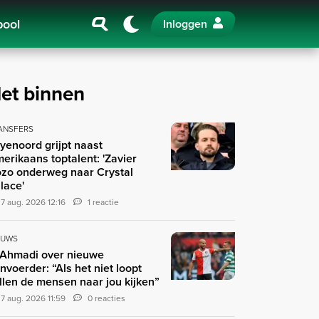
pool
Inloggen
et binnen
ANSFERS
yenoord grijpt naast
erikaans toptalent: 'Zavier
zo onderweg naar Crystal
lace'
7 aug. 2026 12:16
1 reactie
EUWS
 Ahmadi over nieuwe
nvoerder: “Als het niet loopt
llen de mensen naar jou kijken”
7 aug. 2026 11:59
0 reacties