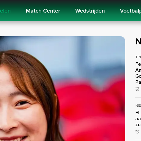
kelen
Match Center
Wedstrijden
Voetbal
N
TR
Fe
Am
Go
Pa
NI
El
aa
zu