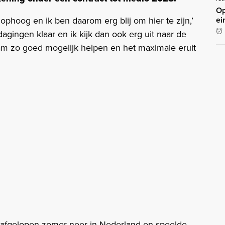
Op
ei
 ophoog en ik ben daarom erg blij om hier te zijn,’
tdagingen klaar en ik kijk dan ook erg uit naar de
team zo goed mogelijk helpen en het maximale eruit
k afgelopen zomer neer in Nederland en speelde