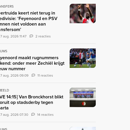
ANSFERS
ertruida keert niet terug in
edivisie: ‘Feyenoord en PSV
nnen niet voldoen aan
ansfersom’
7 aug. 2026 11:47
2 reacties
EUWS
yenoord maakt rugnummers
kend: onder meer Zechiël krijgt
euw nummer
7 aug. 2026 09:09
11 reacties
 BEELD
IVE 14:15] Van Bronckhorst blikt
oruit op stadsderby tegen
arta
7 aug. 2026 07:30
14 reacties
EUWS