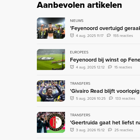
Aanbevolen artikelen
NIEUWS
'Feyenoord overtuigd geraa
4 aug. 2025 11:17
155 reacties
EUROPEES
Feyenoord bij winst op Fen
4 aug. 2025 12:12
15 reacties
TRANSFERS
'Givairo Read blijft voorlop
5 aug. 2026 10:25
133 reacties
TRANSFERS
'Geertruida gaat het liefst 
3 aug. 2026 15:12
25 reacties