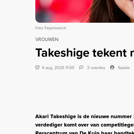
Foto: Feyenoord.nl
VROUWEN
Takeshige tekent 
4 aug. 2025 11:50
3 reacties
Saskia
Akari Takeshige is de nieuwe nummer 
verdediger komt over van competitiegen
Perscentrum van De Kuip haar handtek