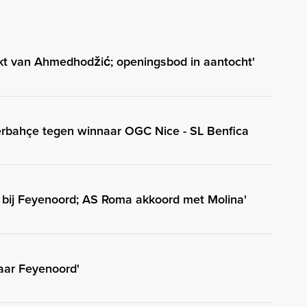
kt van Ahmedhodžić; openingsbod in aantocht'
erbahçe tegen winnaar OGC Nice - SL Benfica
ig bij Feyenoord; AS Roma akkoord met Molina'
naar Feyenoord'