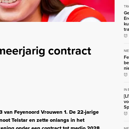
TR
Ge
Er
ku
tr
meerjarig contract
NI
Fe
be
ni
IN
[L
vo
Sp
3 van Feyenoord Vrouwen 1. De 22-jarige
oot Telstar en zette onlangs in het
ening onder een contract tot medio 2028.
NI