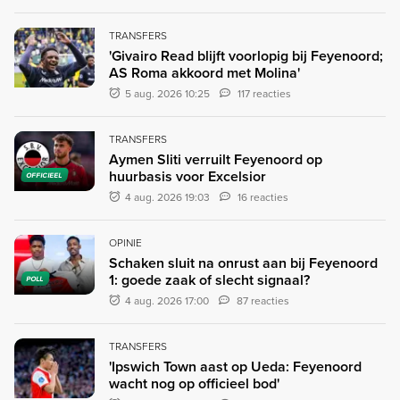
TRANSFERS
'Givairo Read blijft voorlopig bij Feyenoord;
AS Roma akkoord met Molina'
5 aug. 2026 10:25
117 reacties
TRANSFERS
Aymen Sliti verruilt Feyenoord op
huurbasis voor Excelsior
OFFICIEEL
4 aug. 2026 19:03
16 reacties
OPINIE
Schaken sluit na onrust aan bij Feyenoord
1: goede zaak of slecht signaal?
POLL
4 aug. 2026 17:00
87 reacties
TRANSFERS
'Ipswich Town aast op Ueda: Feyenoord
wacht nog op officieel bod'