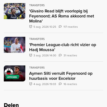
TRANSFERS
'Givairo Read blijft voorlopig bij
Feyenoord; AS Roma akkoord met
Molina'
5 aug. 2026 10:25
117 reacties
TRANSFERS
'Premier League-club richt vizier op
Hadj Moussa'
3 aug. 2026 14:00
31 reacties
TRANSFERS
Aymen Sliti verruilt Feyenoord op
huurbasis voor Excelsior
OFFICIEEL
4 aug. 2026 19:03
16 reacties
Delen