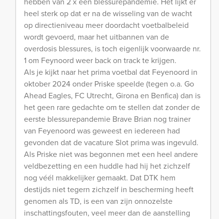
hebben van 2 x een blessurepandemie. Het lijkt er
heel sterk op dat er na de wisseling van de wacht
op directieniveau meer doordacht voetbalbeleid
wordt gevoerd, maar het uitbannen van de
overdosis blessures, is toch eigenlijk voorwaarde nr.
1 om Feynoord weer back on track te krijgen.
Als je kijkt naar het prima voetbal dat Feyenoord in
oktober 2024 onder Priske speelde (tegen o.a. Go
Ahead Eagles, FC Utrecht, Girona en Benfica) dan is
het geen rare gedachte om te stellen dat zonder de
eerste blessurepandemie Brave Brian nog trainer
van Feyenoord was geweest en iedereen had
gevonden dat de vacature Slot prima was ingevuld.
Als Priske niet was begonnen met een heel andere
veldbezetting en een huddle had hij het zichzelf
nog véél makkelijker gemaakt. Dat DTK hem
destijds niet tegern zichzelf in bescherming heeft
genomen als TD, is een van zijn onnozelste
inschattingsfouten, veel meer dan de aanstelling