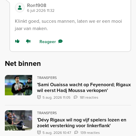
Ron1908
6 juli 2026 11:32
Klinkt goed, succes mannen, laten we er een mooi
jaar van maken.
Reageer
Net binnen
TRANSFERS
'Sami Ouaissa wacht op Feyenoord; Rigaux
wil eerst Hadj Moussa verkopen'
5 aug. 2026 11:05
181 reacties
TRANSFERS
'Dévy Rigaux wil nog vijf spelers lozen en
zoekt versterking voor linkerflank'
5 aug. 2026 10:47
139 reacties