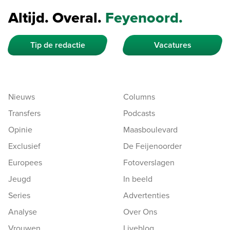
Altijd. Overal.
Feyenoord.
Tip de redactie
Vacatures
Nieuws
Columns
Transfers
Podcasts
Opinie
Maasboulevard
Exclusief
De Feijenoorder
Europees
Fotoverslagen
Jeugd
In beeld
Series
Advertenties
Analyse
Over Ons
Vrouwen
Liveblog