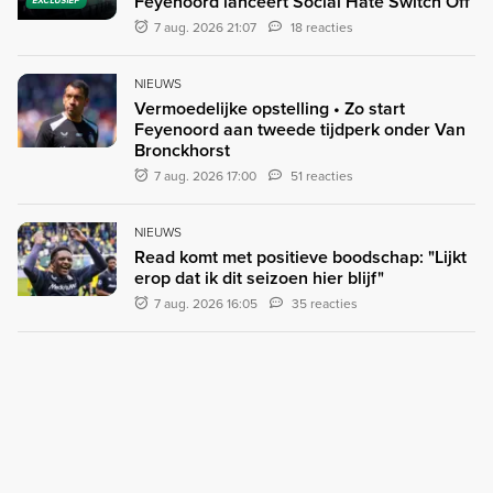
Feyenoord lanceert Social Hate Switch Off
EXCLUSIEF
7 aug. 2026 21:07
18 reacties
NIEUWS
Vermoedelijke opstelling • Zo start
Feyenoord aan tweede tijdperk onder Van
Bronckhorst
7 aug. 2026 17:00
51 reacties
NIEUWS
Read komt met positieve boodschap: "Lijkt
erop dat ik dit seizoen hier blijf"
7 aug. 2026 16:05
35 reacties