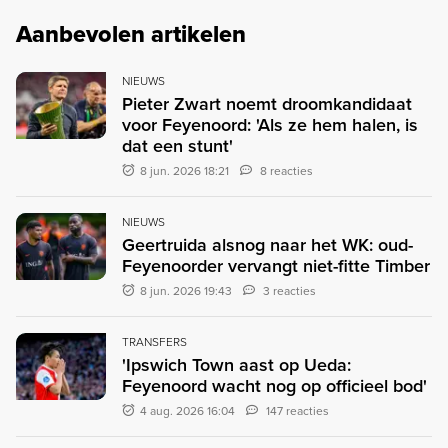
Aanbevolen artikelen
NIEUWS
Pieter Zwart noemt droomkandidaat
voor Feyenoord: 'Als ze hem halen, is
dat een stunt'
8 jun. 2026 18:21
8 reacties
NIEUWS
Geertruida alsnog naar het WK: oud-
Feyenoorder vervangt niet-fitte Timber
8 jun. 2026 19:43
3 reacties
TRANSFERS
'Ipswich Town aast op Ueda:
Feyenoord wacht nog op officieel bod'
4 aug. 2026 16:04
147 reacties