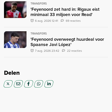
TRANSFERS
'Feyenoord zet hard in: Rigaux eist
minimaal 33 miljoen voor Read'
6 aug. 2026 12:41
69 reacties
TRANSFERS
'Feyenoord overweegt huurdeal voor
Spaanse Javi López'
7 aug. 2026 23:42
22 reacties
Delen