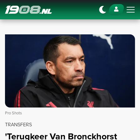
Navigation
Pro Shots
TRANSFERS
'Terugkeer Van Bronckhorst