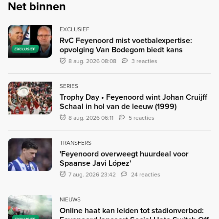
Net binnen
EXCLUSIEF
RvC Feyenoord mist voetbalexpertise:
opvolging Van Bodegom biedt kans
EXCLUSIEF
8 aug. 2026 08:08
3 reacties
SERIES
Trophy Day • Feyenoord wint Johan Cruijff
Schaal in hol van de leeuw (1999)
8 aug. 2026 06:11
5 reacties
TRANSFERS
'Feyenoord overweegt huurdeal voor
Spaanse Javi López'
7 aug. 2026 23:42
24 reacties
NIEUWS
Online haat kan leiden tot stadionverbod: