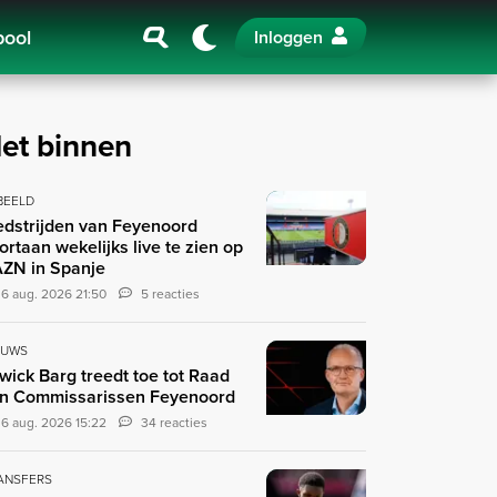
pool
Inloggen
et binnen
 BEELD
dstrijden van Feyenoord
ortaan wekelijks live te zien op
ZN in Spanje
6 aug. 2026 21:50
5 reacties
EUWS
wick Barg treedt toe tot Raad
n Commissarissen Feyenoord
6 aug. 2026 15:22
34 reacties
ANSFERS