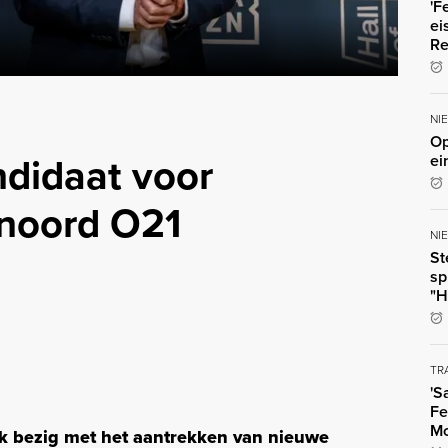
'F
ei
Re
NI
Op
didaat voor
ei
enoord O21
NI
St
sp
"H
TR
'S
Fe
Mo
uk bezig met het aantrekken van nieuwe