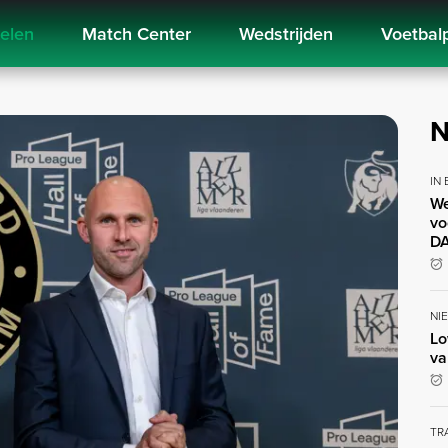
kelen
Match Center
Wedstrijden
Voetbal
N
IN
We
vo
DA
NI
Lo
va
TR