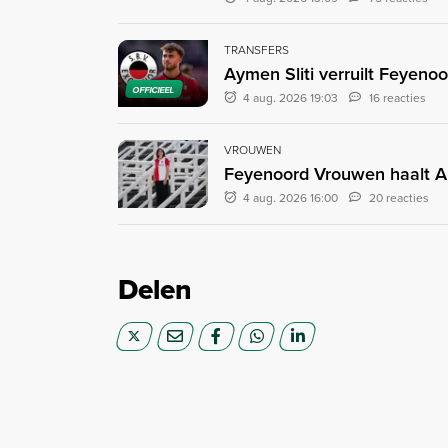
TRANSFERS
Aymen Sliti verruilt Feyenoo
OFFICIEEL
4 aug. 2026 19:03
16 reacties
VROUWEN
Feyenoord Vrouwen haalt A
4 aug. 2026 16:00
20 reacties
Delen