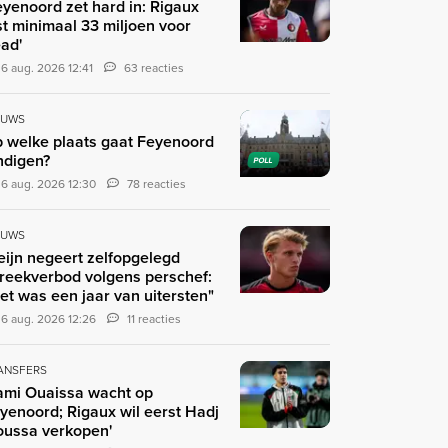
eyenoord zet hard in: Rigaux
st minimaal 33 miljoen voor
ad'
6 aug. 2026 12:41
63 reacties
EUWS
 welke plaats gaat Feyenoord
ndigen?
POLL
6 aug. 2026 12:30
78 reacties
EUWS
eijn negeert zelfopgelegd
reekverbod volgens perschef:
et was een jaar van uitersten"
6 aug. 2026 12:26
11 reacties
ANSFERS
ami Ouaissa wacht op
yenoord; Rigaux wil eerst Hadj
ussa verkopen'