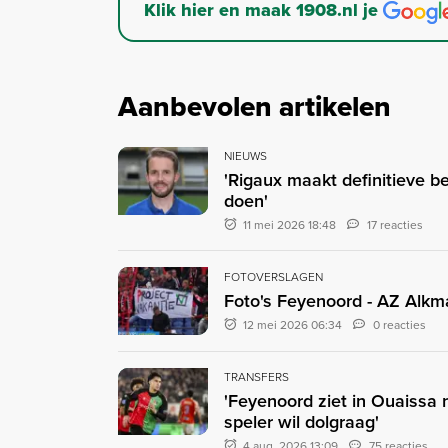
Klik hier en maak 1908.nl je
Aanbevolen artikelen
NIEUWS
'Rigaux maakt definitieve be
doen'
11 mei 2026 18:48
17 reacties
FOTOVERSLAGEN
Foto's Feyenoord - AZ Alkma
12 mei 2026 06:34
0 reacties
TRANSFERS
'Feyenoord ziet in Ouaissa
speler wil dolgraag'
4 aug. 2026 13:09
75 reacties