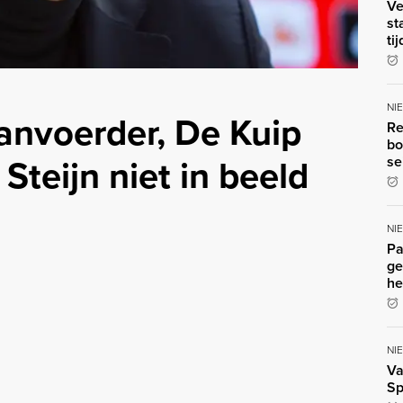
Ve
st
ti
NI
anvoerder, De Kuip
Re
bo
teijn niet in beeld
se
NI
Pa
ge
he
NI
Va
Sp