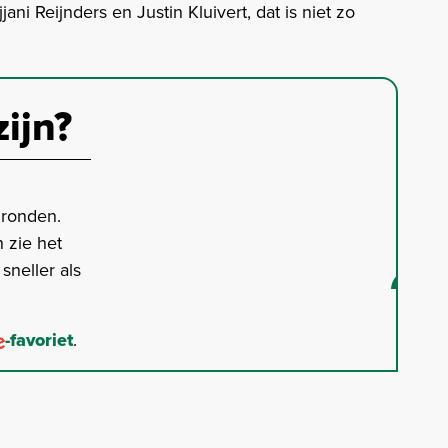
ani Reijnders en Justin Kluivert, dat is niet zo
zijn?
gronden.
 zie het
neller als
-favoriet
.