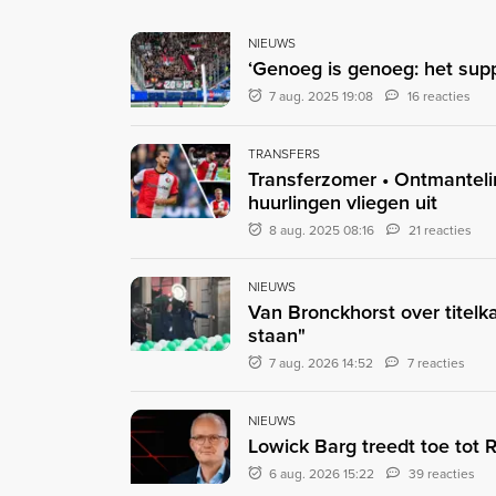
NIEUWS
‘Genoeg is genoeg: het sup
7 aug. 2025 19:08
16 reacties
TRANSFERS
Transferzomer • Ontmantelin
huurlingen vliegen uit
8 aug. 2025 08:16
21 reacties
NIEUWS
Van Bronckhorst over titelka
staan"
7 aug. 2026 14:52
7 reacties
NIEUWS
Lowick Barg treedt toe tot
6 aug. 2026 15:22
39 reacties