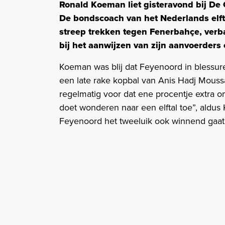
Ronald Koeman liet gisteravond bij De 
De bondscoach van het Nederlands elft
streep trekken tegen Fenerbahçe, verb
bij het aanwijzen van zijn aanvoerders
Koeman was blij dat Feyenoord in blessur
een late rake kopbal van Anis Hadj Mous
regelmatig voor dat ene procentje extra om
doet wonderen naar een elftal toe”, aldus 
Feyenoord het tweeluik ook winnend gaat 