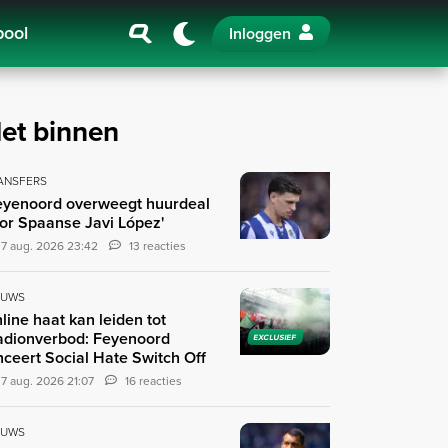
pool
Inloggen
et binnen
ANSFERS
eyenoord overweegt huurdeal
or Spaanse Javi López'
7 aug. 2026 23:42
13 reacties
EUWS
line haat kan leiden tot
adionverbod: Feyenoord
EXCLUSIEF
nceert Social Hate Switch Off
7 aug. 2026 21:07
16 reacties
EUWS