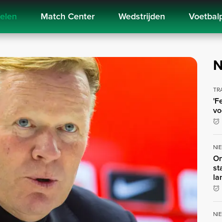
kelen
Match Center
Wedstrijden
Voetbal
N
TR
'F
vo
NI
On
st
la
NI