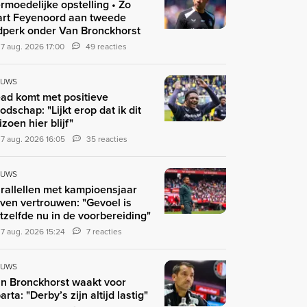
rmoedelijke opstelling • Zo
art Feyenoord aan tweede
jdperk onder Van Bronckhorst
7 aug. 2026 17:00
49 reacties
EUWS
ad komt met positieve
odschap: "Lijkt erop dat ik dit
izoen hier blijf"
7 aug. 2026 16:05
35 reacties
EUWS
rallellen met kampioensjaar
ven vertrouwen: "Gevoel is
tzelfde nu in de voorbereiding"
7 aug. 2026 15:24
7 reacties
EUWS
n Bronckhorst waakt voor
arta: "Derby’s zijn altijd lastig"