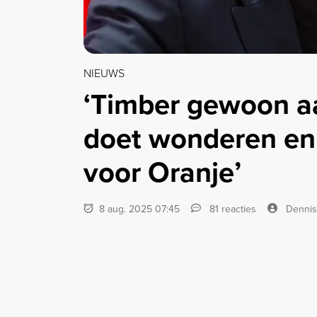
NIEUWS
‘Timber gewoon a
doet wonderen en S
voor Oranje’
8 aug. 2025 07:45
81 reacties
Dennis